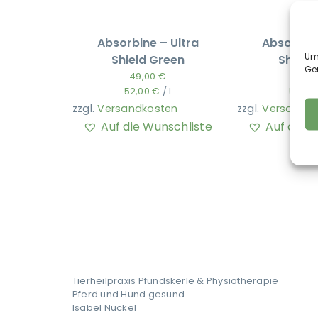
Absorbine – Ultra
Absorbine
Um 
Shield Green
Shield
Ge
49,00
€
52,0
52,00
€
/
l
54,97
zzgl.
Versandkosten
zzgl.
Versandko
Auf die Wunschliste
Auf die 
Tierheilpraxis Pfundskerle & Physiotherapie
Pferd und Hund gesund
Isabel Nückel