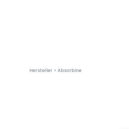
Zum
Inhalt
springen
Hersteller > Absorbine