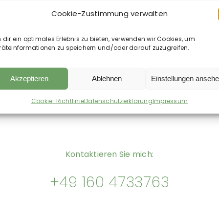
Cookie-Zustimmung verwalten
 – Ultra
dir ein optimales Erlebnis zu bieten, verwenden wir Cookies, um
 Black
räteinformationen zu speichern und/oder darauf zuzugreifen.
0
€
€
/
l
sten
Akzeptieren
Ablehnen
Einstellungen anseh
Wunschliste
Cookie-Richtlinie
Datenschutzerklärung
Impressum
Kontaktieren Sie mich:
+49 160 4733763