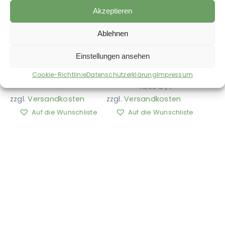
Akzeptieren
Ablehnen
FRIDO LOVES IT –
FRIDO LOVES IT –
Strahl-Serum
Fell- und
Einstellungen ansehen
Mähnenspray
26,50
€
Cookie-Richtlinie
Datenschutzerklärung
Impressum
24,50
€
265,00
€
/
l
49,00
€
/
l
zzgl.
Versandkosten
zzgl.
Versandkosten
Auf die Wunschliste
Auf die Wunschliste