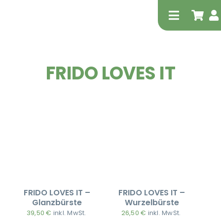
Zum
Inhalt
Toggle
springen
Navigati
FRIDO LOVES IT
Tierheilp
Physiot
FRIDO LOVES IT –
FRIDO LOVES IT –
Glanzbürste
Wurzelbürste
39,50
€
inkl. MwSt.
26,50
€
inkl. MwSt.
Extrak