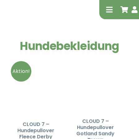
Zum
Inhalt
Toggle
springen
Navigati
Hundebekleidung
Aktion!
Tierheilp
Physiot
CLOUD 7 –
CLOUD 7 –
Hundepullover
Hundepullover
Gotland Sandy
Fleece Derby
Extrak