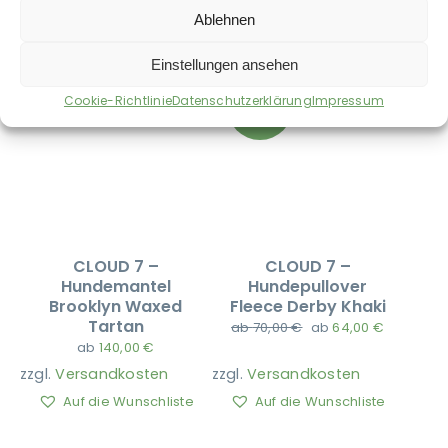
Ablehnen
Auf die Wunschliste
Auf die Wunschliste
Einstellungen ansehen
Cookie-Richtlinie
Datenschutzerklärung
Impressum
Aktion!
CLOUD 7 –
CLOUD 7 –
Hundemantel
Hundepullover
Brooklyn Waxed
Fleece Derby Khaki
Tartan
ab
70,00
€
ab
64,00
€
ab
140,00
€
zzgl.
Versandkosten
zzgl.
Versandkosten
Auf die Wunschliste
Auf die Wunschliste