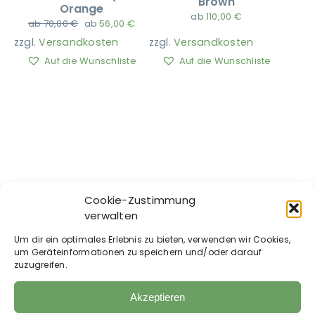
Brown
Orange
ab
110,00
€
ab
70,00
€
ab
56,00
€
Ausbildung
zzgl.
Versandkosten
zzgl.
Versandkosten
Auf die Wunschliste
Auf die Wunschliste
Cookie-Zustimmung
verwalten
CLOUD 7 –
CLOUD 7 –
Um dir ein optimales Erlebnis zu bieten, verwenden wir Cookies,
Hundepullover
Hundemantel Dackel
um Geräteinformationen zu speichern und/oder darauf
Gotland Anthra
Brooklyn Waxed
zuzugreifen.
Tartan
130,00
€
ab
120,00
€
Akzeptieren
zzgl.
Versandkosten
zzgl.
Versandkosten