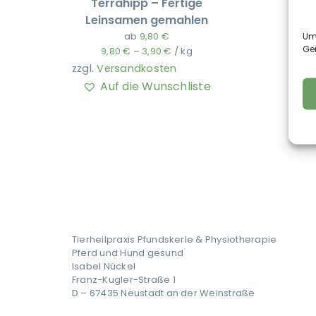
Terrahipp – Fertige
Leinsamen gemahlen
ab
9,80
€
Um 
Ge
9,80
€
–
3,90
€
/
kg
zzgl.
Versandkosten
Auf die Wunschliste
Tierheilpraxis Pfundskerle & Physiotherapie
Pferd und Hund gesund
Isabel Nückel
Franz-Kugler-Straße 1
D – 67435 Neustadt an der Weinstraße