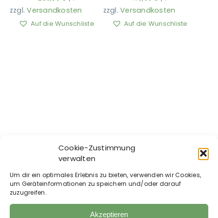
zzgl.
Versandkosten
zzgl.
Versandkosten
Auf die Wunschliste
Auf die Wunschliste
Carr & Day & Martin
Grooming Deluxe –
Cookie-Zustimmung
– Cornucrescine
Erste-Hilfe-Set
verwalten
Hufbalsam
379,99
€
inkl. MwSt.
17,99
€
Um dir ein optimales Erlebnis zu bieten, verwenden wir Cookies,
35,98
€
/
ml
um Geräteinformationen zu speichern und/oder darauf
zuzugreifen.
zzgl.
Versandkosten
zzgl.
Versandkosten
Auf die Wunschliste
Auf die Wunschliste
Akzeptieren