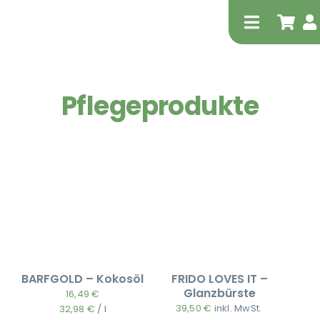
Zum
Inhalt
Toggle
springen
Navigati
Pflegeprodukte
Tierheilp
Physiot
BARFGOLD – Kokosöl
FRIDO LOVES IT –
Glanzbürste
16,49
€
39,50
€
inkl. MwSt.
32,98
€
/
l
Extrak