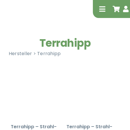
Zum
Inhalt
Toggle
springen
Navigati
Terrahipp
Hersteller > Terrahipp
Tierheilp
Physiot
Terrahipp – Strahl-
Terrahipp – Strahl-
Extrak