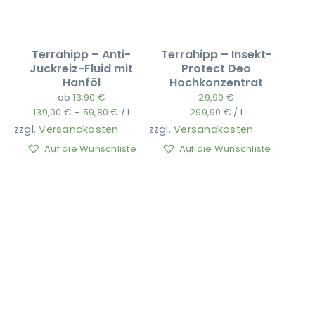
Terrahipp – Anti-
Terrahipp – Insekt-
Juckreiz-Fluid mit
Protect Deo
Hanföl
Hochkonzentrat
ab
13,90
€
29,90
€
139,00
€
–
59,80
€
/
l
299,90
€
/
l
zzgl.
Versandkosten
zzgl.
Versandkosten
Auf die Wunschliste
Auf die Wunschliste