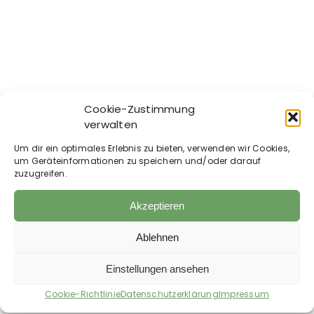
Cookie-Zustimmung
Terrahipp – Fertige
Terrahipp – Pflege-
verwalten
Leinsamen
Shampoo mit
gemahlen
Lavendel und
Um dir ein optimales Erlebnis zu bieten, verwenden wir Cookies,
um Geräteinformationen zu speichern und/oder darauf
Margosaextrakt
ab
9,80
€
zuzugreifen.
18,90
€
9,80
€
–
3,90
€
/
kg
37,80
€
/
l
Akzeptieren
zzgl.
Versandkosten
zzgl.
Versandkosten
Auf die Wunschliste
Auf die Wunschliste
Ablehnen
Einstellungen ansehen
Cookie-Richtlinie
Datenschutzerklärung
Impressum