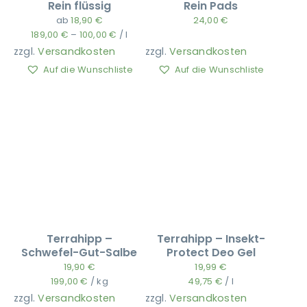
Rein flüssig
Rein Pads
ab
18,90
€
24,00
€
189,00
€
–
100,00
€
/
l
Ausbildung
zzgl.
Versandkosten
zzgl.
Versandkosten
Auf die Wunschliste
Auf die Wunschliste
Terrahipp –
Terrahipp – Insekt-
Schwefel-Gut-Salbe
Protect Deo Gel
19,90
€
19,99
€
199,00
€
/
kg
49,75
€
/
l
zzgl.
Versandkosten
zzgl.
Versandkosten