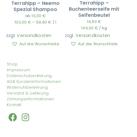
Terrahipp –
Terrahipp – Neemo
Buchenteerseife mit
Spezial Shampoo
Seifenbeutel
ab
10,00
€
14,90
€
100,00
€
–
59,80
€
/
l
149,00
€
/
kg
zzgl.
Versandkosten
zzgl.
Versandkosten
Auf die Wunschliste
Auf die Wunschliste
Shop
Impressum
Datenschutzerklärung
AGB Kundeninformationen
Widerrufsbelehrung
Versand & Lieferung
Zahlungsinformationen
Kontakt