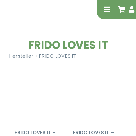
Zum
Inhalt
Toggle
springen
Navigati
FRIDO LOVES IT
Hersteller > FRIDO LOVES IT
Tierheilp
Physiot
FRIDO LOVES IT –
FRIDO LOVES IT –
Extrak