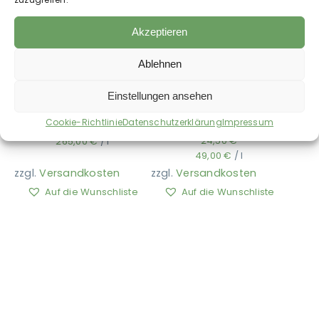
Akzeptieren
Ablehnen
FRIDO LOVES IT –
FRIDO LOVES IT –
Einstellungen ansehen
Strahl-Serum
Fell- und
Cookie-Richtlinie
Datenschutzerklärung
Impressum
Mähnenspray
26,50
€
24,50
€
265,00
€
/
l
49,00
€
/
l
zzgl.
Versandkosten
zzgl.
Versandkosten
Auf die Wunschliste
Auf die Wunschliste