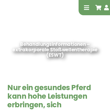
Zum
Inhalt
Toggle
springen
Navigati
Behandlungsinformationen –
extrakorporale Stoßwellentherapie
(ESWT)
Tierheilp
© STORZ MEDICAL AG
Physiot
Nur ein gesundes Pferd
kann hohe Leistungen
erbringen, sich
Extrak