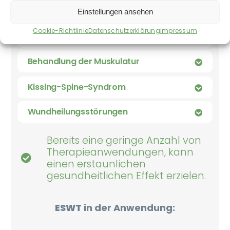
Sehnen- und Bändererkrankungen
Einstellungen ansehen
Cookie-Richtlinie
Datenschutzerklärung
Impressum
Degenerative Gelenkserkrankungen
Behandlung der Muskulatur
Kissing-Spine-Syndrom
Wundheilungsstörungen
Bereits eine geringe Anzahl von
Therapieanwendungen, kann
einen erstaunlichen
gesundheitlichen Effekt erzielen.
ESWT
in der Anwendung: