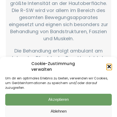
größte Intensität an der Hautoberfläche.
Die R-SW wird vor allem im Bereich des
gesamten Bewegungsapparates
eingesetzt und eignen sich besonders zur
Behandlung von Bandstrukturen, Faszien
und Muskeln.
Die Behandlung erfolgt ambulant am
stehenden Pferd. In der Regel besteht der
Cookie-Zustimmung
Therapiezyklus aus 3 Sitzungen im
verwalten
Abstand von 7-10 Tagen.
Um dir ein optimales Erlebnis zu bieten, verwenden wir Cookies,
um Geräteinformationen zu speichern und/oder darauf
zuzugreifen.
Einsatzgebiete von ESWT
Akzeptieren
Hufrollenentzündung (Podotrochlose)
Ablehnen