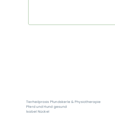
Tierheilpraxis Pfundskerle & Physiotherapie
Pferd und Hund gesund
Isabel Nückel