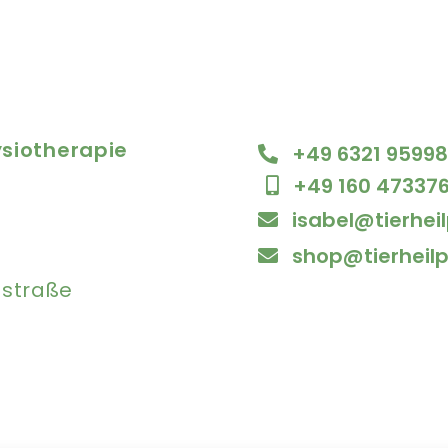
ysiotherapie
+49 6321 9599
+49 160 47337
isabel@tierhei
shop@tierheilp
nstraße