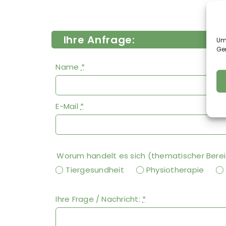
Ihre Anfrage:
Um 
Ge
Name
*
E-Mail
*
Worum handelt es sich (thematischer Bere
Tiergesundheit
Physiotherapie
Ihre Frage / Nachricht:
*