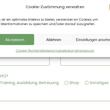
Cookie-Zustimmung verwalten
dir ein optimales Erlebnis zu bieten, verwenden wir Cookies, um
räteinformationen zu speichern und/oder darauf zuzugreifen.
Vorame
*
Akzeptieren
Ablehnen
Einstellungen anseh
Cookie-Richtlinie
Datenschutzerklärung
Impressum
Telefon
*
ich)?
Training, Ausbildung, Betreuung
Shop
Sonstiges