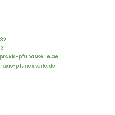
832
63
lpraxis-pfundskerle.de
raxis-pfundskerle.de