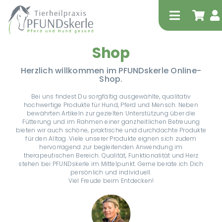
Zum
Inhalt
Toggle
springen
Navigati
Shop
Start
Herzlich willkommen im PFUNDskerle Online-
Shop.
Bei uns findest Du sorgfältig ausgewählte, qualitativ
Shop
Tipp!
hochwertige Produkte für Hund, Pferd und Mensch. Neben
bewährten Artikeln zur gezielten Unterstützung über die
Fütterung und im Rahmen einer ganzheitlichen Betreuung
Tierheilpraktische Leistungen – für Pferd
bieten wir auch schöne, praktische und durchdachte Produkte
und Hund
für den Alltag. Viele unserer Produkte eignen sich zudem
hervorragend zur begleitenden Anwendung im
therapeutischen Bereich. Qualität, Funktionalität und Herz
Physiotherapie – für Pferd und Hund
stehen bei PFUNDskerle im Mittelpunkt. Gerne berate ich Dich
persönlich und individuell.
Viel Freude beim Entdecken!
equitron-pro
Extrakorporale Stoßwellentherapie