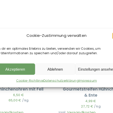
Cookie-Zustimmung verwalten
dir ein optimales Erlebnis zu bieten, verwenden wir Cookies, um
räteinformationen zu speichern und/oder darauf zuzugreifen.
Akzeptieren
Ablehnen
Einstellungen anseh
Cookie-Richtlinie
Datenschutzerklärung
Impressum
LILA LOVES IT –
Bosch – Sammy’s
ninchenohren mit Fell
Gourmetstreifen Hühnc
& Ente
6,50
€
65,00
€
/
kg
4,99
€
27,72
€
/
kg
rsandkosten
zzgl.
Versandkosten