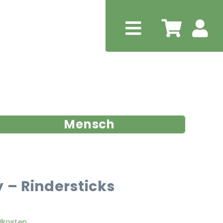
Mensch
 – Rindersticks
dkosten