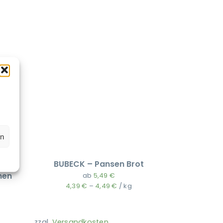
en
BUBECK – Pansen Brot
hen
ab
5,49
€
4,39
€
–
4,49
€
/
kg
zzgl.
Versandkosten