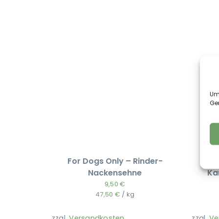
Um 
Ge
For Dogs Only – Rinder-
Nackensehne
Ka
9,50
€
47,50
€
/
kg
zzgl.
Versandkosten
zzgl.
Ve