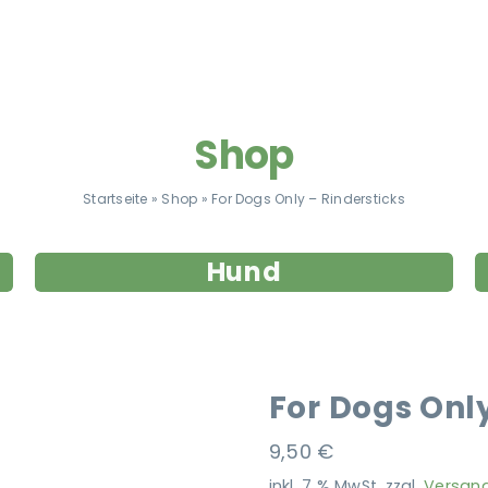
Shop
Startseite
»
Shop
»
For Dogs Only – Rindersticks
Hund
For Dogs Only
9,50
€
inkl. 7 % MwSt.
zzgl.
Versan