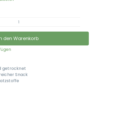
For
Dogs
Only
In den Warenkorb
-
Rindersticks
ufügen
Menge
d getrocknet
nreicher Snack
atzstoffe