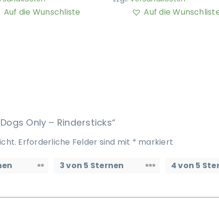
Auf die Wunschliste
Auf die Wunschlist
 Dogs Only – Rindersticks“
icht.
Erforderliche Felder sind mit
*
markiert
nen
3 von 5 Sternen
4 von 5 Ste