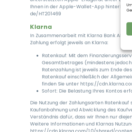
Um 
Ihnen in der Apple-Wallet-App hinterlegt
Ge
de/HT201469
Klarna
In Zusammenarbeit mit Klarna Bank AB (pub
Zahlung erfolgt jeweils an Klarna:
Ratenkauf: Mit dem Finanzierungsservi
Gesamtbetrages (mindestens jedoch 6
Ratenzahlung ist jeweils zum Ende d
Ratenkauf einschließlich der Allgem
finden Sie unter https://cdn.klarna
Sofort: Die Belastung Ihres Kontos er
Die Nutzung der Zahlungsarten Ratenkauf se
Kaufanbahnung und Abwicklung des Kaufver
Verständnis dafür, dass wir Ihnen nur diej
Weitere Informationen und Klarnas Nutzung
https://cdn.klarna.com/1.0/shared/conten