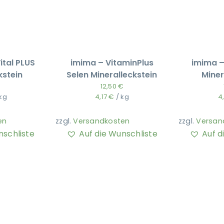
ital PLUS
imima – VitaminPlus
imima –
kstein
Selen Mineralleckstein
Miner
€
12,50
€
kg
4,17
€
/
kg
4
en
zzgl.
Versandkosten
zzgl.
Versan
nschliste
Auf die Wunschliste
Auf d