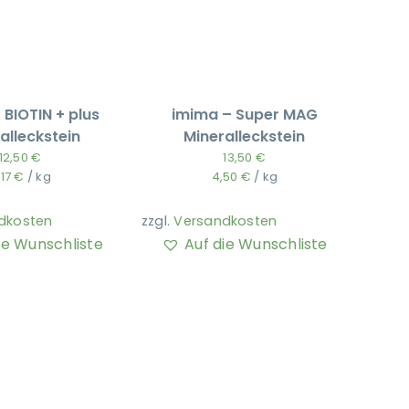
 BIOTIN + plus
imima – Super MAG
alleckstein
Mineralleckstein
12,50
€
13,50
€
,17
€
/
kg
4,50
€
/
kg
dkosten
zzgl.
Versandkosten
ie Wunschliste
Auf die Wunschliste