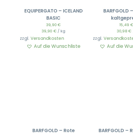
EQUIPERGATO – ICELAND
BARFGOLD – 
BASIC
kaltgepr
39,90
€
15,49
39,90
€
/
kg
30,98
€
zzgl.
Versandkosten
zzgl.
Versandkost
Auf die Wunschliste
Auf die Wu
BARFGOLD – Rote
BARFGOLD – R