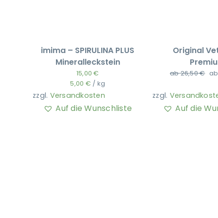
imima – SPIRULINA PLUS
Original Ve
Mineralleckstein
Premi
15,00
€
ab
26,50
€
a
5,00
€
/
kg
zzgl.
Versandkosten
zzgl.
Versandkost
Auf die Wunschliste
Auf die Wu