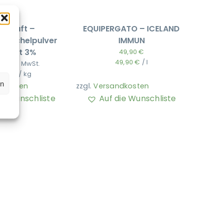
dkraft –
EQUIPERGATO – ICELAND
muschelpulver
IMMUN
ollfett 3%
49,90
€
49,90
€
/
l
€
inkl. MwSt.
5,00
€
/
kg
en
dkosten
zzgl.
Versandkosten
ie Wunschliste
Auf die Wunschliste