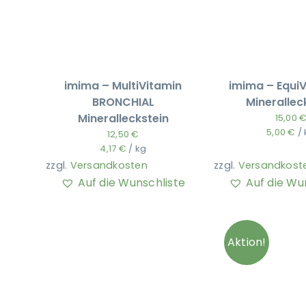
imima – MultiVitamin
imima – EquiV
BRONCHIAL
Minerallec
Mineralleckstein
15,00
5,00
€
/
12,50
€
4,17
€
/
kg
zzgl.
Versandkosten
zzgl.
Versandkost
Auf die Wunschliste
Auf die Wu
Aktion!