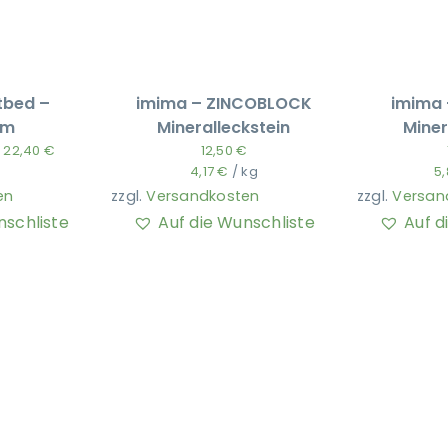
tbed –
imima – ZINCOBLOCK
imima 
um
Mineralleckstein
Miner
b
22,40
€
12,50
€
4,17
€
/
kg
5
en
zzgl.
Versandkosten
zzgl.
Versan
nschliste
Auf die Wunschliste
Auf d