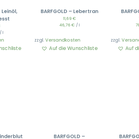
Leinöl,
BARFGOLD – Lebertran
BARFGO
esst
11,69
€
46,76
€
/
l
7
€
/
l
en
zzgl.
Versandkosten
zzgl.
Versan
nschliste
Auf die Wunschliste
Auf d
inderblut
BARFGOLD –
BARFGO