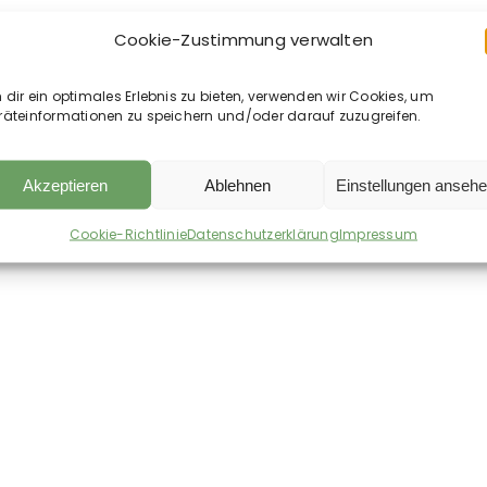
Cookie-Zustimmung verwalten
– Pferde-
Bosch – Hundeeis-Form
Wal
rfel
Grünlipp
8,95
€
inkl. MwSt.
dir ein optimales Erlebnis zu bieten, verwenden wir Cookies, um
– V
€
räteinformationen zu speichern und/oder darauf zuzugreifen.
/
kg
40,50
13
Akzeptieren
Ablehnen
Einstellungen anseh
en
zzgl.
Versandkosten
zzgl.
Versan
nschliste
Auf die Wunschliste
Auf d
Cookie-Richtlinie
Datenschutzerklärung
Impressum