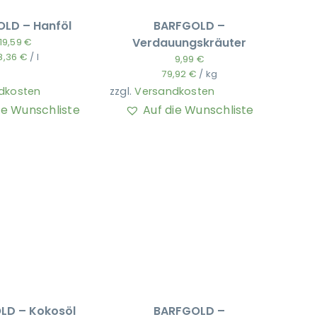
LD – Hanföl
BARFGOLD –
Verdauungskräuter
19,59
€
8,36
€
/
l
9,99
€
79,92
€
/
kg
dkosten
zzgl.
Versandkosten
ie Wunschliste
Auf die Wunschliste
LD – Kokosöl
BARFGOLD –