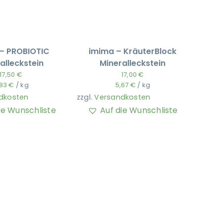
– PROBIOTIC
imima – KräuterBlock
alleckstein
Mineralleckstein
17,50
€
17,00
€
,83
€
/
kg
5,67
€
/
kg
dkosten
zzgl.
Versandkosten
ie Wunschliste
Auf die Wunschliste