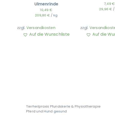
Ulmenrinde
7,49
€
29,96
€
10,49
€
209,80
€
/
kg
zzgl.
Versandkosten
zzgl.
Versandkost
Auf die Wunschliste
Auf die Wu
Tierheilpraxis Pfundskerle & Physiotherapie
Pferd und Hund gesund