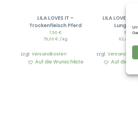
LILA LOVES IT –
LILA LOVES IT 
Trockenfleisch Pferd
Lungenwü
Um 
7,50
€
15,60
Ge
75,00
€
/
kg
62,40
€
zzgl.
Versandkosten
zzgl.
Versandkost
Auf die Wunschliste
Auf die Wu