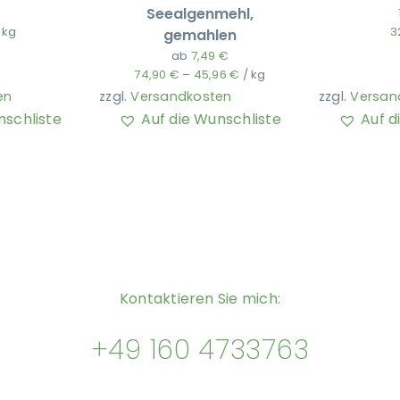
Seealgenmehl,
/
kg
3
gemahlen
ab
7,49
€
74,90
€
–
45,96
€
/
kg
en
zzgl.
Versandkosten
zzgl.
Versan
nschliste
Auf die Wunschliste
Auf d
Kontaktieren Sie mich:
+49 160 4733763