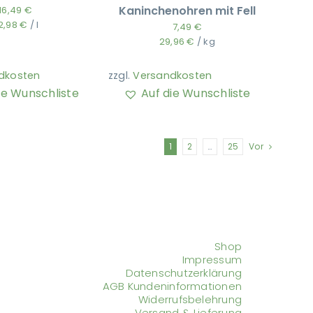
Kaninchenohren mit Fell
16,49
€
2,98
€
/
l
7,49
€
29,96
€
/
kg
dkosten
zzgl.
Versandkosten
ie Wunschliste
Auf die Wunschliste
1
2
…
25
Vor
Shop
Impressum
Datenschutzerklärung
AGB Kundeninformationen
Widerrufsbelehrung
Versand & Lieferung