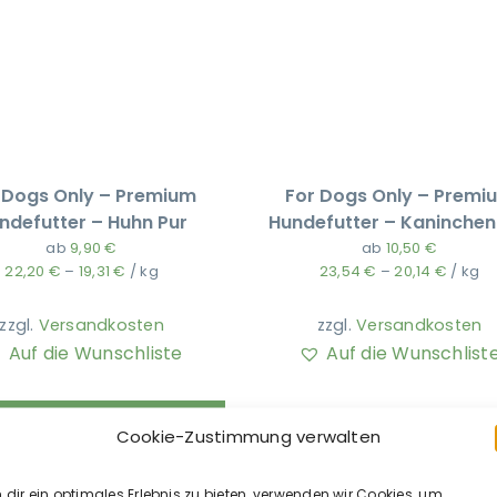
 Dogs Only – Premium
For Dogs Only – Premi
ndefutter – Huhn Pur
Hundefutter – Kaninchen
ab
9,90
€
ab
10,50
€
22,20
€
–
19,31
€
/
kg
23,54
€
–
20,14
€
/
kg
zzgl.
Versandkosten
zzgl.
Versandkosten
Auf die Wunschliste
Auf die Wunschlist
Bald wieder verfügbar
Cookie-Zustimmung verwalten
dir ein optimales Erlebnis zu bieten, verwenden wir Cookies, um