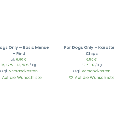
ogs Only – Basic Menue
For Dogs Only – Karott
– Rind
Chips
ab
6,90
€
6,50
€
15,47
€
–
13,75
€
/
kg
32,50
€
/
kg
zzgl.
Versandkosten
zzgl.
Versandkosten
Auf die Wunschliste
Auf die Wunschlist