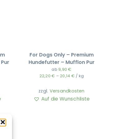
um
For Dogs Only – Premium
 Pur
Hundefutter – Mufflon Pur
ab
9,90
€
22,20
€
–
20,14
€
/
kg
zzgl.
Versandkosten
e
Auf die Wunschliste