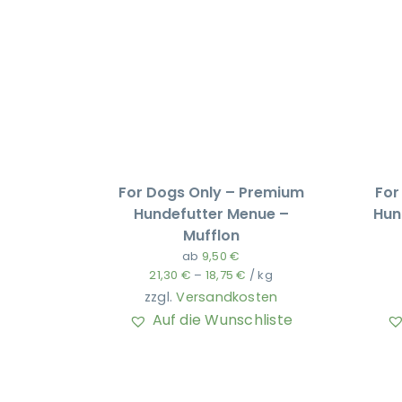
For Dogs Only – Premium
For
Hundefutter Menue –
Hun
Mufflon
ab
9,50
€
21,30
€
–
18,75
€
/
kg
zzgl.
Versandkosten
Auf die Wunschliste