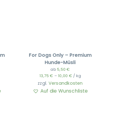
um
For Dogs Only – Premium
Hunde-Müsli
ab
5,50
€
13,75
€
–
10,00
€
/
kg
zzgl.
Versandkosten
e
Auf die Wunschliste