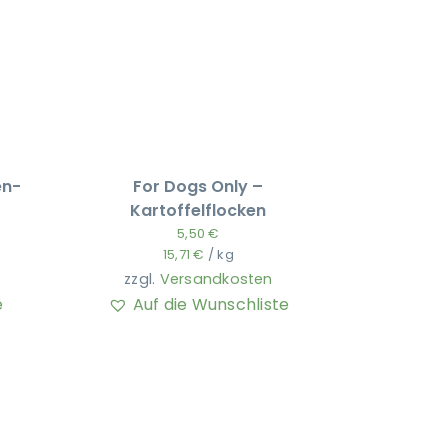
en-
For Dogs Only –
Kartoffelflocken
5,50
€
15,71
€
/
kg
zzgl.
Versandkosten
e
Auf die Wunschliste