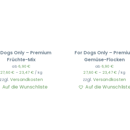
 Dogs Only – Premium
For Dogs Only – Premi
Früchte-Mix
Gemüse-Flocken
ab
6,90
€
ab
6,90
€
27,60
€
–
23,47
€
/
kg
27,60
€
–
23,47
€
/
kg
zzgl.
Versandkosten
zzgl.
Versandkosten
Auf die Wunschliste
Auf die Wunschlist