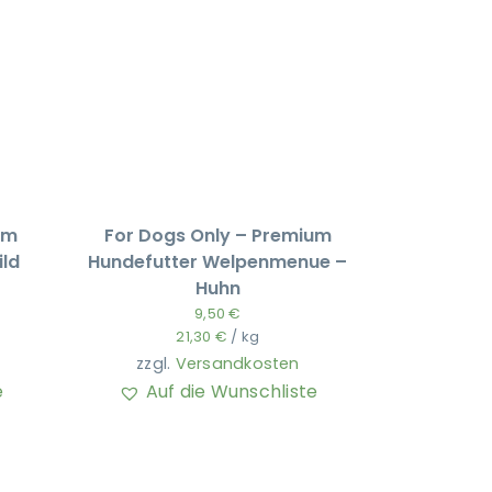
um
For Dogs Only – Premium
ild
Hundefutter Welpenmenue –
Huhn
9,50
€
21,30
€
/
kg
zzgl.
Versandkosten
e
Auf die Wunschliste