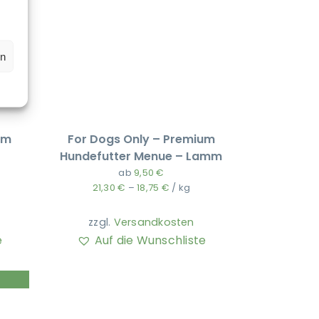
en
um
For Dogs Only – Premium
Hundefutter Menue – Lamm
ab
9,50
€
21,30
€
–
18,75
€
/
kg
zzgl.
Versandkosten
e
Auf die Wunschliste