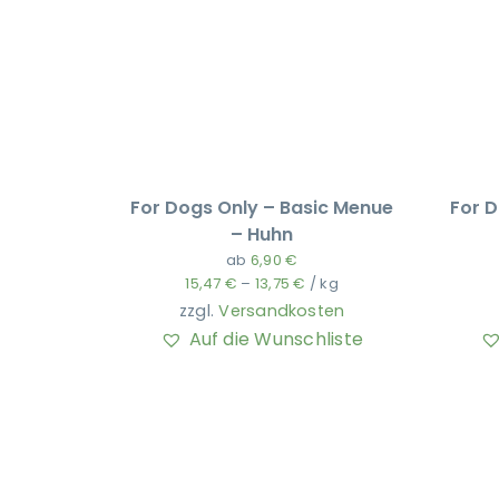
For Dogs Only – Basic Menue
For D
– Huhn
ab
6,90
€
15,47
€
–
13,75
€
/
kg
zzgl.
Versandkosten
Auf die Wunschliste