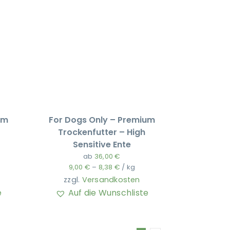
um
For Dogs Only – Premium
Trockenfutter – High
Sensitive Ente
ab
36,00
€
9,00
€
–
8,38
€
/
kg
zzgl.
Versandkosten
e
Auf die Wunschliste