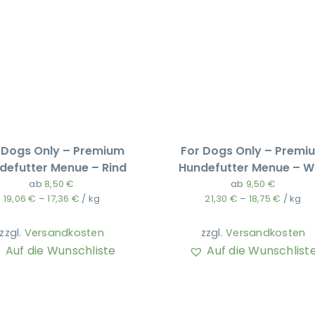
 Dogs Only – Premium
For Dogs Only – Premi
defutter Menue – Rind
Hundefutter Menue – W
ab
8,50
€
ab
9,50
€
19,06
€
–
17,36
€
/
kg
21,30
€
–
18,75
€
/
kg
zzgl.
Versandkosten
zzgl.
Versandkosten
Auf die Wunschliste
Auf die Wunschlist