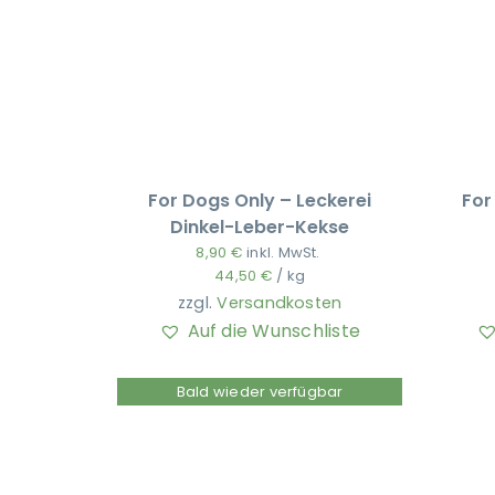
For Dogs Only – Leckerei
For
Dinkel-Leber-Kekse
8,90
€
inkl. MwSt.
44,50
€
/
kg
zzgl.
Versandkosten
Auf die Wunschliste
Bald wieder verfügbar