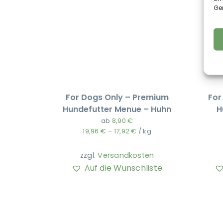
Ge
For Dogs Only – Premium
For
Hundefutter Menue – Huhn
H
ab
8,90
€
19,96
€
–
17,92
€
/
kg
zzgl.
Versandkosten
Auf die Wunschliste