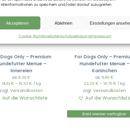
räteinformationen zu speichern und/oder darauf zuzugreifen.
Akzeptieren
Ablehnen
Einstellungen anseh
Cookie-Richtlinie
Datenschutzerklärung
Impressum
 Dogs Only – Premium
For Dogs Only – Premi
undefutter Menue –
Hundefutter Menue –
Innereien
Kaninchen
ab
8,30
€
ab
9,90
€
18,61
€
–
16,53
€
/
kg
22,20
€
–
18,75
€
/
kg
zzgl.
Versandkosten
zzgl.
Versandkosten
Auf die Wunschliste
Auf die Wunschlist
Bald wieder verfügbar