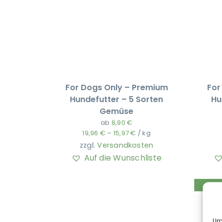
For Dogs Only – Premium
For
Hundefutter – 5 Sorten
Hu
Gemüse
ab
8,90
€
19,96
€
–
15,97
€
/
kg
zzgl.
Versandkosten
Auf die Wunschliste
Um 