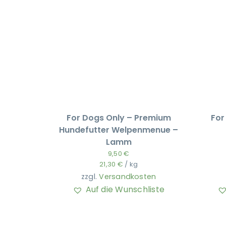
For Dogs Only – Premium
For
Hundefutter Welpenmenue –
Lamm
9,50
€
21,30
€
/
kg
zzgl.
Versandkosten
Auf die Wunschliste