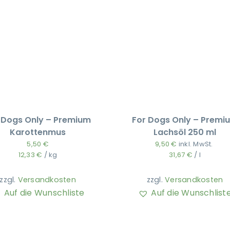
 Dogs Only – Premium
For Dogs Only – Premi
Karottenmus
Lachsöl 250 ml
5,50
€
9,50
€
inkl. MwSt.
12,33
€
/
kg
31,67
€
/
l
zzgl.
Versandkosten
zzgl.
Versandkosten
Auf die Wunschliste
Auf die Wunschlist