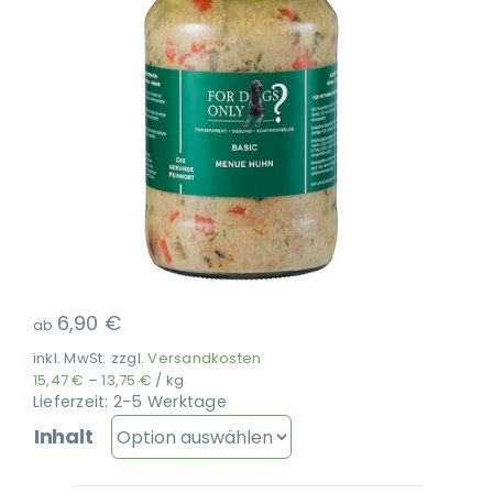
Ausbildung
6,90
€
ab
inkl. MwSt.
zzgl.
Versandkosten
15,47
€
–
13,75
€
/
kg
Lieferzeit:
2-5 Werktage
Inhalt