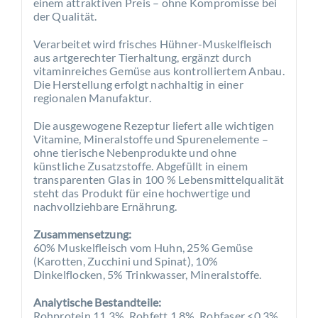
einem attraktiven Preis – ohne Kompromisse bei
der Qualität.
Verarbeitet wird frisches Hühner-Muskelfleisch
aus artgerechter Tierhaltung, ergänzt durch
vitaminreiches Gemüse aus kontrolliertem Anbau.
Die Herstellung erfolgt nachhaltig in einer
regionalen Manufaktur.
Die ausgewogene Rezeptur liefert alle wichtigen
Vitamine, Mineralstoffe und Spurenelemente –
ohne tierische Nebenprodukte und ohne
künstliche Zusatzstoffe. Abgefüllt in einem
transparenten Glas in 100 % Lebensmittelqualität
steht das Produkt für eine hochwertige und
nachvollziehbare Ernährung.
Zusammensetzung:
60% Muskelfleisch vom Huhn, 25% Gemüse
(Karotten, Zucchini und Spinat), 10%
Dinkelflocken, 5% Trinkwasser, Mineralstoffe.
Analytische Bestandteile:
Rohprotein 11,3%, Rohfett 1,8%, Rohfaser <0,3%,