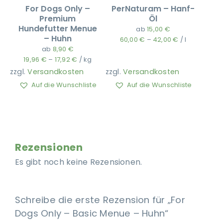
For Dogs Only –
PerNaturam – Hanf-
Premium
Öl
Hundefutter Menue
ab
15,00
€
– Huhn
60,00
€
–
42,00
€
/
l
ab
8,90
€
19,96
€
–
17,92
€
/
kg
zzgl.
Versandkosten
zzgl.
Versandkosten
Auf die Wunschliste
Auf die Wunschliste
Rezensionen
Es gibt noch keine Rezensionen.
Schreibe die erste Rezension für „For
Dogs Only – Basic Menue – Huhn“