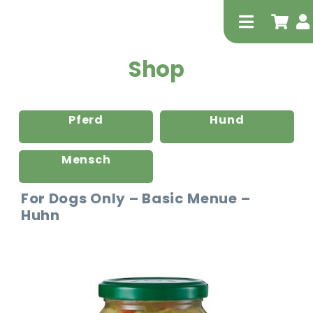
Zum
Inhalt
Toggle
springen
Navigati
Shop
Pferd
Hund
Mensch
Tierheilp
For Dogs Only – Basic Menue –
Huhn
Physiot
Extrak