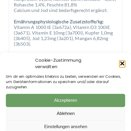
Rohasche 1,4%, Feuchte 81,8%
Calcium und Jod sind bedarfsgerecht ergänzt.
Ernährungsphysiologische Zusatzstoffe/kg:
Vitamin A 1000 IE (3a672a), Vitamin D3 100IE
(3a671), Vitamin E 10mg (3a700i), Kupfer 1,0mg
(3b405), Jod 1,23mg (3a201), Mangan 6,82mg
(3b503).
Alle Werte unterliegen den bei Naturprodukten
Cookie-Zustimmung
üblichen Schwankungen. Charge und
verwalten
Mindesthaltbarkeit siehe Bodenetikett HRA Ulm
721877.
Um dir ein optimales Erlebnis zu bieten, verwenden wir Cookies,
um Geräteinformationen zu speichern und/oder darauf
Fütterungsempfehlung:
zuzugreifen.
Für ausgewachsene Hunde gilt die Faustregel:
Tagesration: 3 – 3,5% des Körpergewichts
Akzeptieren
Wie viel Gramm Futter je Körpergewicht?
Ablehnen
2 kg: 60 – 70g
10 kg: 300 – 350g
Einstellungen ansehen
20 kg: 600 – 700g