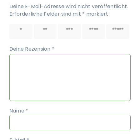
Deine E-Mail-Adresse wird nicht veröffentlicht.
Erforderliche Felder sind mit
*
markiert
1 von
2 von
3 von
4 von
5 von
5 Sternen
5 Sternen
5 Sternen
5 Sternen
5 Sternen
Deine Rezension
*
Name
*