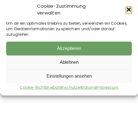
Alle Werte unterliegen bei den Naturprodukten
Cookie-Zustimmung
üblichen Schwankungen. Charge und
verwalten
Mindesthaltbarkeit siehe Bodenetikett HRA Ulm
721877
Um dir ein optimales Erlebnis zu bieten, verwenden wir Cookies,
um Geräteinformationen zu speichern und/oder darauf
Fütterungsempfehlung
zuzugreifen.
Für ausgewachsene Hunde gilt folgende
Faustregel: Tagesration: 3 – 3,5% des
Körpergewichts.
Akzeptieren
Mischverhältnis: ca. 60% Fleisch, 25%
Kohlenhydrate, 15% Gemüse.
Ablehnen
Einstellungen ansehen
Auch im Shop erhältlich:
Cookie-Richtlinie
Datenschutzerklärung
Impressum