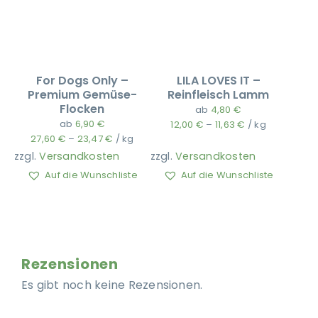
For Dogs Only –
LILA LOVES IT –
Premium Gemüse-
Reinfleisch Lamm
Flocken
ab
4,80
€
ab
6,90
€
12,00
€
–
11,63
€
/
kg
27,60
€
–
23,47
€
/
kg
zzgl.
Versandkosten
zzgl.
Versandkosten
Auf die Wunschliste
Auf die Wunschliste
Rezensionen
Es gibt noch keine Rezensionen.