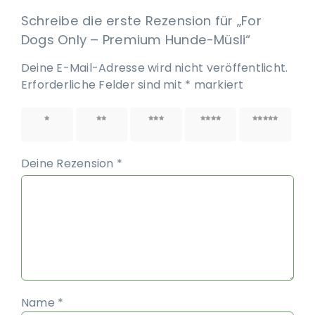
Schreibe die erste Rezension für „For
Dogs Only – Premium Hunde-Müsli“
Deine E-Mail-Adresse wird nicht veröffentlicht.
Erforderliche Felder sind mit
*
markiert
1 von
2 von
3 von
4 von
5 von
5 Sternen
5 Sternen
5 Sternen
5 Sternen
5 Sternen
Deine Rezension
*
Name
*