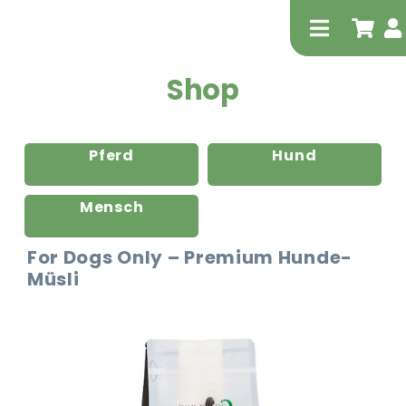
Zum
Inhalt
Toggle
springen
Navigati
Shop
Pferd
Hund
Mensch
Tierheilp
For Dogs Only – Premium Hunde-
Müsli
Physiot
Extrak