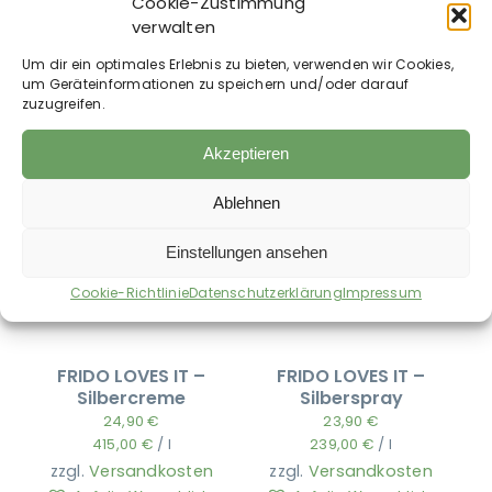
Cookie-Zustimmung
Hufauskratzer
Hufbürste
verwalten
27,50
€
inkl. MwSt.
42,50
€
inkl. MwSt.
Um dir ein optimales Erlebnis zu bieten, verwenden wir Cookies,
zzgl.
Versandkosten
zzgl.
Versandkosten
um Geräteinformationen zu speichern und/oder darauf
Auf die Wunschliste
Auf die Wunschliste
zuzugreifen.
Akzeptieren
Ablehnen
Einstellungen ansehen
Cookie-Richtlinie
Datenschutzerklärung
Impressum
FRIDO LOVES IT –
FRIDO LOVES IT –
Silbercreme
Silberspray
24,90
€
23,90
€
415,00
€
/
l
239,00
€
/
l
zzgl.
Versandkosten
zzgl.
Versandkosten