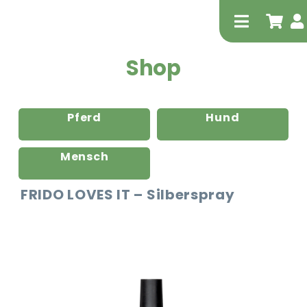
Zum
Inhalt
Toggle
springen
Navigati
Shop
Pferd
Hund
Mensch
Tierheilp
FRIDO LOVES IT – Silberspray
Physiot
Extrak