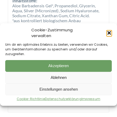
Inhaltsstoffe:
Aloe Barbadensis Gel*, Propanediol, Glycerin,
Aqua, Silver (Micronized), Sodium Hyaluronate,
Sodium Citrate, Xanthan Gum, Citric Acid.
*aus kontrolliert biologischem Anbau
Cookie-Zustimmung
Anwendung:
verwalten
Vor Gebrauch die Flasche gut schütteln.
Anschließend das Silberspray gleichmäßig auf die
Um dir ein optimales Erlebnis zu bieten, verwenden wir Cookies,
betroffenen Hautstellen aufsprühen. Je nach
um Geräteinformationen zu speichern und/oder darauf
Hautzustand und Bedarf kann die Anwendung
zuzugreifen.
ein- bis dreimal täglich wiederholt werden.
Hinweise:
Akzeptieren
Nur zur äußerlichen Anwendung auf der Haut
geeignet. Den Kontakt mit den Augen vermeiden.
Ablehnen
Sollte das Produkt in die Augen gelangen, diese
umgehend gründlich mit klarem Wasser
Einstellungen ansehen
ausspülen. Kühl lagern und vor Temperaturen
über 25 °C schützen. Nach dem Öffnen innerhalb
Cookie-Richtlinie
Datenschutzerklärung
Impressum
von 12 Monaten aufbrauchen.