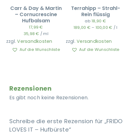
Carr & Day & Martin
Terrahipp – Strahl-
– Cornucrescine
Rein flüssig
Hufbalsam
ab
18,90
€
17,99
€
189,00
€
–
100,00
€
/
l
35,98
€
/
ml
zzgl.
Versandkosten
zzgl.
Versandkosten
Auf die Wunschliste
Auf die Wunschliste
Rezensionen
Es gibt noch keine Rezensionen.
Schreibe die erste Rezension für „FRIDO
LOVES IT – Hufbürste“