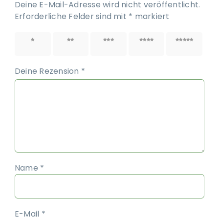
Deine E-Mail-Adresse wird nicht veröffentlicht.
Erforderliche Felder sind mit
*
markiert
1 von
2 von
3 von
4 von
5 von
5 Sternen
5 Sternen
5 Sternen
5 Sternen
5 Sternen
Deine Rezension
*
Name
*
E-Mail
*