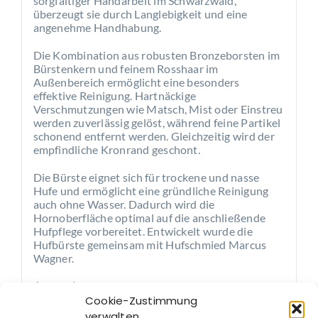
sorgfältiger Handarbeit im Schwarzwald,
überzeugt sie durch Langlebigkeit und eine
angenehme Handhabung.
Die Kombination aus robusten Bronzeborsten im
Bürstenkern und feinem Rosshaar im
Außenbereich ermöglicht eine besonders
effektive Reinigung. Hartnäckige
Verschmutzungen wie Matsch, Mist oder Einstreu
werden zuverlässig gelöst, während feine Partikel
schonend entfernt werden. Gleichzeitig wird der
empfindliche Kronrand geschont.
Die Bürste eignet sich für trockene und nasse
Hufe und ermöglicht eine gründliche Reinigung
auch ohne Wasser. Dadurch wird die
Hornoberfläche optimal auf die anschließende
Hufpflege vorbereitet. Entwickelt wurde die
Hufbürste gemeinsam mit Hufschmied Marcus
Wagner.
Anwendung:
Den Huf mit der Bürste gründlich von Schmutz,
Cookie-Zustimmung
Staub und anhaftenden Rückständen befreien.
verwalten