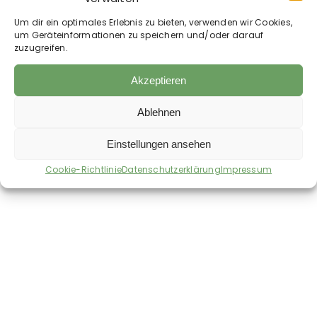
Für stärkere Verschmutzungen können die
Bronzeborsten gezielt eingesetzt werden. Die
Um dir ein optimales Erlebnis zu bieten, verwenden wir Cookies,
Reinigung kann sowohl bei trockenen als auch bei
um Geräteinformationen zu speichern und/oder darauf
feuchten Hufen erfolgen und bereitet den Huf
zuzugreifen.
optimal auf die anschließende Pflege vor.
Akzeptieren
Ablehnen
Auch im Shop erhältlich:
Einstellungen ansehen
Cookie-Richtlinie
Datenschutzerklärung
Impressum