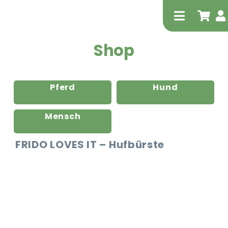
Zum
Inhalt
Toggle
springen
Navigati
Shop
Pferd
Hund
Mensch
Tierheilp
FRIDO LOVES IT – Hufbürste
Physiot
Extrak