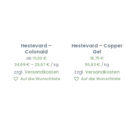
Ausbildung
Hestevard –
Hestevard – Copper
Colonaid
Gel
ab
111,00
€
16,75
€
34,69
€
–
29,67
€
/
kg
55,83
€
/
kg
zzgl.
Versandkosten
zzgl.
Versandkosten
Auf die Wunschliste
Auf die Wunschliste