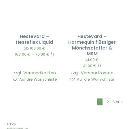
Hestevard –
Hestevard –
Hesteflex Liquid
Hormequin flüssiger
Mönchspfeffer &
ab
103,00
€
MSM
103,00
€
–
76,00
€
/
l
41,00
€
41,00
€
/
l
zzgl.
Versandkosten
zzgl.
Versandkosten
Auf die Wunschliste
Auf die Wunschliste
1
2
Vor
Shop
Impressum