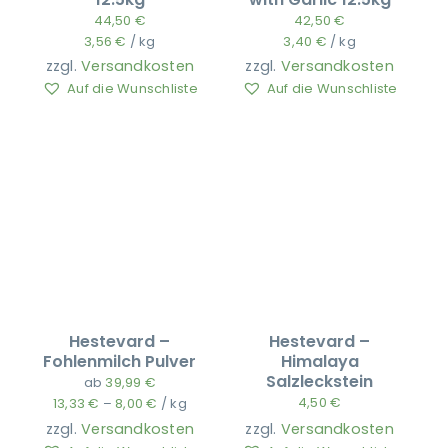
44,50
€
42,50
€
3,56
€
/
kg
3,40
€
/
kg
zzgl.
Versandkosten
zzgl.
Versandkosten
Auf die Wunschliste
Auf die Wunschliste
Hestevard –
Hestevard –
Fohlenmilch Pulver
Himalaya
Salzleckstein
ab
39,99
€
4,50
€
13,33
€
–
8,00
€
/
kg
zzgl.
Versandkosten
zzgl.
Versandkosten