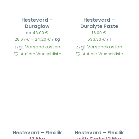
Hestevard –
Hestevard –
Duraglow
Duralyte Paste
ab
43,00
€
16,00
€
28,67
€
–
24,20
€
/
kg
533,33
€
/
l
zzgl.
Versandkosten
zzgl.
Versandkosten
Auf die Wunschliste
Auf die Wunschliste
Hestevard – Flexilik
Hestevard – Flexilik
12.5kg
with Garlic 12.5kg