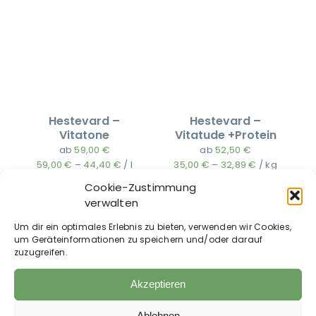
Hestevard –
Hestevard –
Vitatone
Vitatude +Protein
ab
59,00
€
ab
52,50
€
59,00
€
–
44,40
€
/
l
35,00
€
–
32,89
€
/
kg
zzgl.
Versandkosten
zzgl.
Versandkosten
Cookie-Zustimmung
Auf die Wunschliste
Auf die Wunschliste
verwalten
Um dir ein optimales Erlebnis zu bieten, verwenden wir Cookies,
um Geräteinformationen zu speichern und/oder darauf
zuzugreifen.
Akzeptieren
Ablehnen