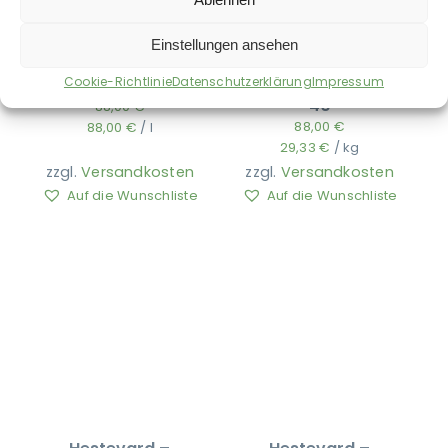
Einstellungen ansehen
Cookie-Richtlinie
Datenschutzerklärung
Impressum
Hestevard – Ability
Hestevard – Biofix-
40
88,00
€
88,00
€
88,00
€
/
l
29,33
€
/
kg
zzgl.
Versandkosten
zzgl.
Versandkosten
Auf die Wunschliste
Auf die Wunschliste