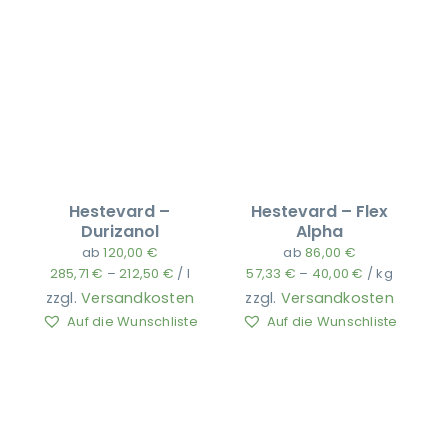
Hestevard –
Hestevard – Flex
Durizanol
Alpha
ab
120,00
€
ab
86,00
€
285,71
€
–
212,50
€
/
l
57,33
€
–
40,00
€
/
kg
zzgl.
Versandkosten
zzgl.
Versandkosten
Auf die Wunschliste
Auf die Wunschliste