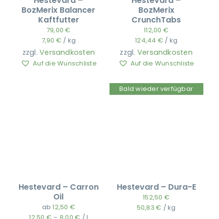
Hestevard –
Hestevard –
BozMerix Balancer
BozMerix
Kaftfutter
CrunchTabs
79,00
€
112,00
€
7,90
€
/
kg
124,44
€
/
kg
zzgl.
Versandkosten
zzgl.
Versandkosten
Auf die Wunschliste
Auf die Wunschliste
Bald wieder verfügbar
Hestevard – Carron
Hestevard – Dura-E
Oil
152,50
€
ab
12,50
€
50,83
€
/
kg
12,50
€
–
8,00
€
/
l