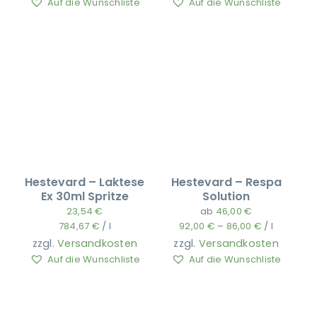
Auf die Wunschliste
Auf die Wunschliste
Hestevard – Laktese
Hestevard – Respa
Ex 30ml Spritze
Solution
23,54
€
ab
46,00
€
784,67
€
/
l
92,00
€
–
86,00
€
/
l
zzgl.
Versandkosten
zzgl.
Versandkosten
Auf die Wunschliste
Auf die Wunschliste