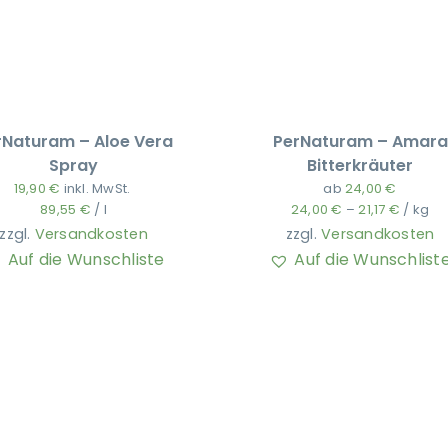
rNaturam – Aloe Vera
PerNaturam – Amara
Spray
Bitterkräuter
19,90
€
inkl. MwSt.
ab
24,00
€
89,55
€
/
l
24,00
€
–
21,17
€
/
kg
zzgl.
Versandkosten
zzgl.
Versandkosten
Auf die Wunschliste
Auf die Wunschlist