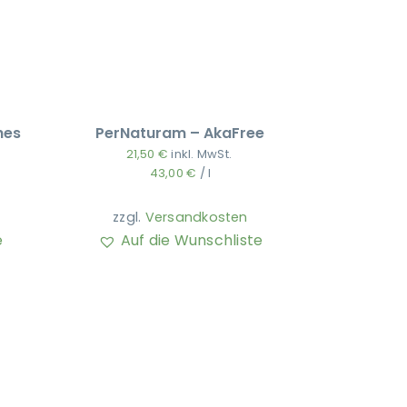
hes
PerNaturam – AkaFree
21,50
€
inkl. MwSt.
43,00
€
/
l
zzgl.
Versandkosten
e
Auf die Wunschliste