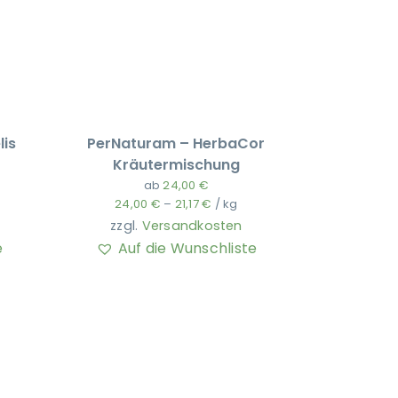
is
PerNaturam – HerbaCor
Kräutermischung
ab
24,00
€
24,00
€
–
21,17
€
/
kg
zzgl.
Versandkosten
e
Auf die Wunschliste