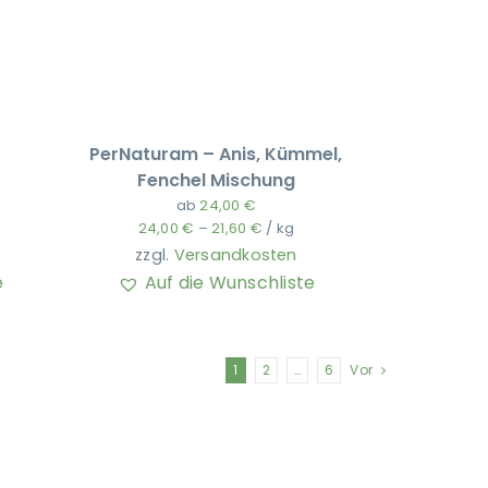
PerNaturam – Anis, Kümmel,
Fenchel Mischung
ab
24,00
€
24,00
€
–
21,60
€
/
kg
zzgl.
Versandkosten
e
Auf die Wunschliste
1
2
…
6
Vor