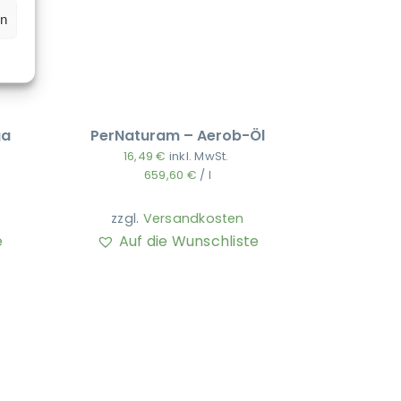
en
ga
PerNaturam – Aerob-Öl
16,49
€
inkl. MwSt.
659,60
€
/
l
zzgl.
Versandkosten
e
Auf die Wunschliste