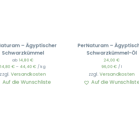
Naturam – Ägyptischer
PerNaturam – Ägyptisc
Schwarzkümmel
Schwarzkümmel-Öl
ab
14,80
€
24,00
€
14,80
€
–
44,40
€
/
kg
96,00
€
/
l
zzgl.
Versandkosten
zzgl.
Versandkosten
Auf die Wunschliste
Auf die Wunschlist