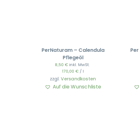
PerNaturam – Calendula
Per
Pflegeöl
8,50
€
inkl. MwSt.
170,00
€
/
l
zzgl.
Versandkosten
Auf die Wunschliste