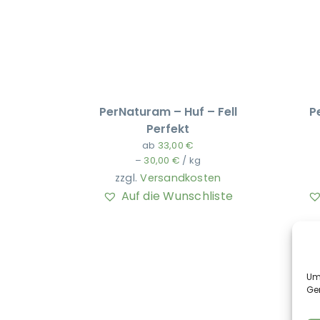
PerNaturam – Huf – Fell
P
Perfekt
ab
33,00
€
–
30,00
€
/
kg
zzgl.
Versandkosten
Auf die Wunschliste
Um 
Ge