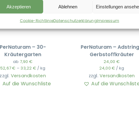
Akzeptieren
Ablehnen
Einstellungen anseh
Cookie-Richtlinie
Datenschutzerklärung
Impressum
PerNaturam – 30-
PerNaturam – Adstrin
Kräutergarten
Gerbstoffkräuter
ab
7,90
€
24,00
€
52,67
€
–
33,22
€
/
kg
24,00
€
/
kg
zzgl.
Versandkosten
zzgl.
Versandkosten
Auf die Wunschliste
Auf die Wunschlist