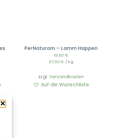
es
PerNaturam – Lamm Happen
19,50
€
97,50
€
/
kg
zzgl.
Versandkosten
e
Auf die Wunschliste