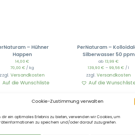
erNaturam – Hühner
PerNaturam – Kolloidal
Happen
Silberwasser 50 ppm
14,00
€
ab
13,99
€
70,00
€
/
kg
139,90
€
–
99,56
€
/
l
zzgl.
Versandkosten
zzgl.
Versandkosten
Auf die Wunschliste
Auf die Wunschlist
Cookie-Zustimmung verwalten
dir ein optimales Erlebnis zu bieten, verwenden wir Cookies, um
räteinformationen zu speichern und/oder darauf zuzugreifen.