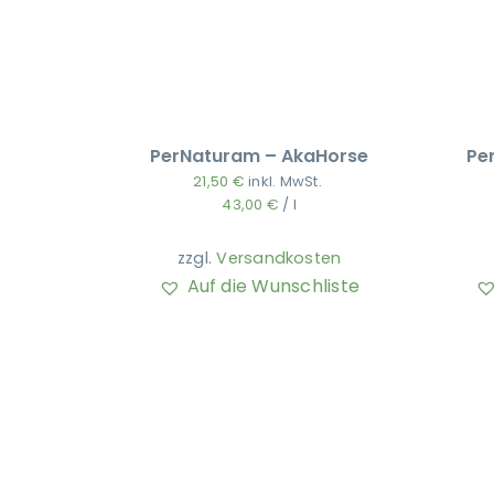
PerNaturam – AkaHorse
Pe
21,50
€
inkl. MwSt.
43,00
€
/
l
zzgl.
Versandkosten
Auf die Wunschliste