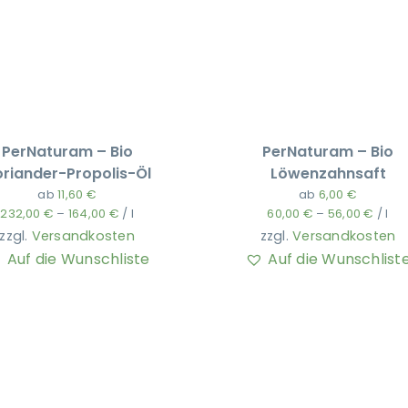
PerNaturam – Bio
PerNaturam – Bio
riander-Propolis-Öl
Löwenzahnsaft
ab
11,60
€
ab
6,00
€
232,00
€
–
164,00
€
/
l
60,00
€
–
56,00
€
/
l
zzgl.
Versandkosten
zzgl.
Versandkosten
Auf die Wunschliste
Auf die Wunschlist