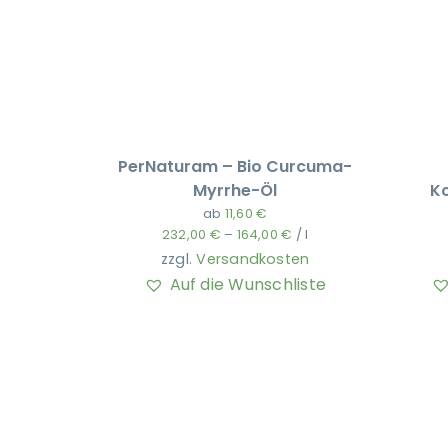
PerNaturam – Bio Curcuma-
Myrrhe-Öl
Ko
ab
11,60
€
232,00
€
–
164,00
€
/
l
zzgl.
Versandkosten
Auf die Wunschliste