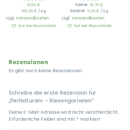
10,50
€
11,90
€
10,70
€
Ursprünglicher
Aktueller
105,00
€
/
kg
59,90
€
0,00
€
/
kg
Preis
Preis
zzgl.
Versandkosten
zzgl.
Versandkosten
war:
ist:
Auf die Wunschliste
Auf die Wunschliste
59,90 €
0,00 €.
Rezensionen
Es gibt noch keine Rezensionen.
Schreibe die erste Rezension für
„PerNaturam – Riesengarnelen“
Deine E-Mail-Adresse wird nicht veröffentlicht.
Erforderliche Felder sind mit
*
markiert