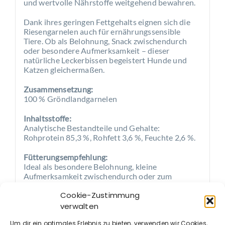
und wertvolle Nährstoffe weitgehend bewahren.
Dank ihres geringen Fettgehalts eignen sich die
Riesengarnelen auch für ernährungssensible
Tiere. Ob als Belohnung, Snack zwischendurch
oder besondere Aufmerksamkeit – dieser
natürliche Leckerbissen begeistert Hunde und
Katzen gleichermaßen.
Zusammensetzung:
100 % Gröndlandgarnelen
Inhaltsstoffe:
Analytische Bestandteile und Gehalte:
Rohprotein 85,3 %, Rohfett 3,6 %, Feuchte 2,6 %.
Fütterungsempfehlung:
Ideal als besondere Belohnung, kleine
Aufmerksamkeit zwischendurch oder zum
Verwöhnen Ihres Vierbeiners. Auch bei Katzen
Cookie-Zustimmung
erfreut sich dieser Snack großer Beliebtheit.
verwalten
Bitte reichen Sie Kauartikel und Snacks
Um dir ein optimales Erlebnis zu bieten, verwenden wir Cookies,
grundsätzlich nur unter Aufsicht. Für eine