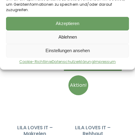
um Geräteinformationen zu speichern und/oder darauf
optimale Qualität kühl, trocken und vor direkter
zuzugreifen.
Sonneneinstrahlung geschützt aufbewahren.
Akzeptieren
Ablehnen
Auch im Shop erhältlich:
Einstellungen ansehen
Cookie-Richtlinie
Datenschutzerklärung
Impressum
Bald wieder verfügbar
Aktion!
LILA LOVES IT –
LILA LOVES IT –
Makrelen
Rehhaut