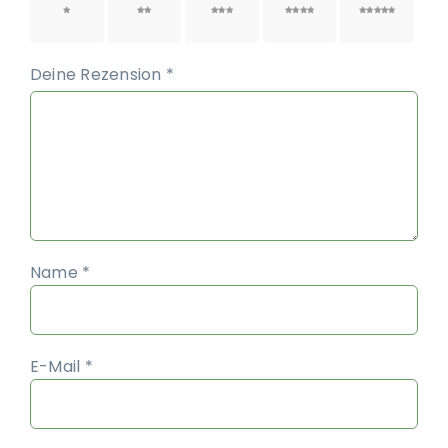
1 von
2 von
3 von
4 von
5 von
5 Sternen
5 Sternen
5 Sternen
5 Sternen
5 Sternen
Deine Rezension
*
Name
*
E-Mail
*