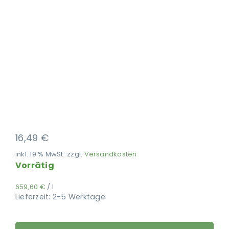
Ausbildung
16,49
€
inkl. 19 % MwSt.
zzgl.
Versandkosten
Vorrätig
659,60
€
/
l
Lieferzeit:
2-5 Werktage
PerNaturam