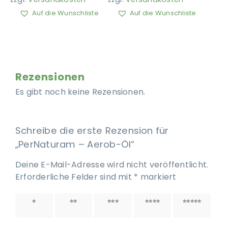
Auf die Wunschliste
Auf die Wunschliste
Rezensionen
Es gibt noch keine Rezensionen.
Schreibe die erste Rezension für
„PerNaturam – Aerob-Öl“
Deine E-Mail-Adresse wird nicht veröffentlicht.
Erforderliche Felder sind mit
*
markiert
1 von
2 von
3 von
4 von
5 von
5 Sternen
5 Sternen
5 Sternen
5 Sternen
5 Sternen