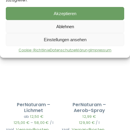
zuzugreifen.
Akzeptieren
Auch im Shop erhältlich:
Ablehnen
Einstellungen ansehen
Cookie-Richtlinie
Datenschutzerklärung
Impressum
PerNaturam –
PerNaturam –
Lichmet
Aerob-Spray
ab
12,50
€
12,99
€
125,00
€
–
58,00
€
/
l
129,90
€
/
l
zzgl.
Versandkosten
zzgl.
Versandkosten