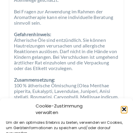
Bei Fragen zur Anwendung im Rahmen der
Aromatherapie kann eine individuelle Beratung
sinnvoll sein.
Gefahrenhinweis:
Ätherische Öle sind entzündlich. Sie können
Hautreizungen verursachen und allergische
Reaktionen auslösen. Darf nicht in die Hände von
Kindern gelangen. Bei Verschlucken ist umgehend
ärztlicher Rat einzuholen und die Verpackung
oder das Etikett vorzulegen.
Zusammensetzung:
100 % ätherische Ölmischung (Olea Menthae
piperita, Eukalypti, Lavendulae, Juniperi, Anisi
stellati, Rosmarini, Caryophylli, Mellissae indicum,
Pini silvestris, Cedri ligni, Foeniculi, Thymi).
Cookie-Zustimmung
verwalten
Anwendungsempfehlung
Einige Tropfen werden in der Umgebung und am
Um dir ein optimales Erlebnis zu bieten, verwenden wir Cookies,
Rand der Liege-, Schlaf- und Sitzplätze verteilt.
um Geräteinformationen zu speichern und/oder darauf