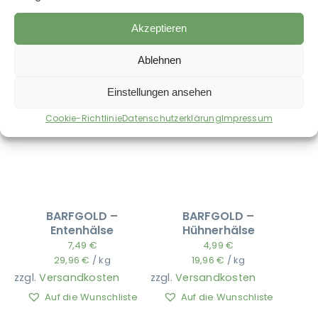
29,96
€
/
kg
zzgl.
Versandkosten
zzgl.
Versandkosten
Akzeptieren
Auf die Wunschliste
Auf die Wunschliste
Ablehnen
Einstellungen ansehen
Cookie-Richtlinie
Datenschutzerklärung
Impressum
BARFGOLD –
BARFGOLD –
Entenhälse
Hühnerhälse
7,49
€
4,99
€
29,96
€
/
kg
19,96
€
/
kg
zzgl.
Versandkosten
zzgl.
Versandkosten
Auf die Wunschliste
Auf die Wunschliste