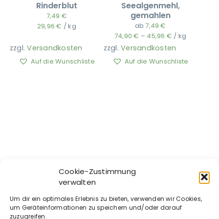
Rinderblut
Seealgenmehl,
gemahlen
7,49
€
ab
7,49
€
29,96
€
/
kg
74,90
€
–
45,96
€
/
kg
zzgl.
Versandkosten
zzgl.
Versandkosten
Auf die Wunschliste
Auf die Wunschliste
Cookie-Zustimmung
BARFGOLD – Kokosöl
BARFGOLD –
verwalten
Kaninchenohren mit
16,49
€
Um dir ein optimales Erlebnis zu bieten, verwenden wir Cookies,
Fell
32,98
€
/
l
um Geräteinformationen zu speichern und/oder darauf
7,49
€
zuzugreifen.