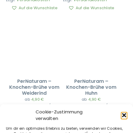
Auf die Wunschliste
Auf die Wunschliste
PerNaturam –
PerNaturam –
Knochen-Brühe vom
Knochen-Brühe vom
Weiderind
Huhn
ab
4,90
€
ab
4,90
€
11,25
€
–
10,42
€
/
l
11,25
€
–
10,42
€
/
l
Cookie-Zustimmung
zzgl.
Versandkosten
zzgl.
Versandkosten
verwalten
Auf die Wunschliste
Auf die Wunschliste
Um dir ein optimales Erlebnis zu bieten, verwenden wir Cookies,