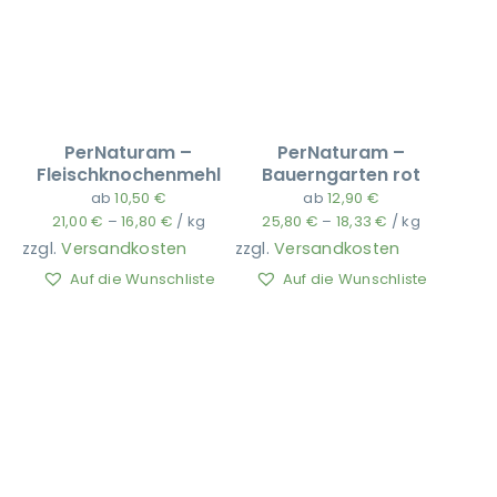
PerNaturam –
PerNaturam –
Fleischknochenmehl
Bauerngarten rot
ab
10,50
€
ab
12,90
€
21,00
€
–
16,80
€
/
kg
25,80
€
–
18,33
€
/
kg
zzgl.
Versandkosten
zzgl.
Versandkosten
Auf die Wunschliste
Auf die Wunschliste