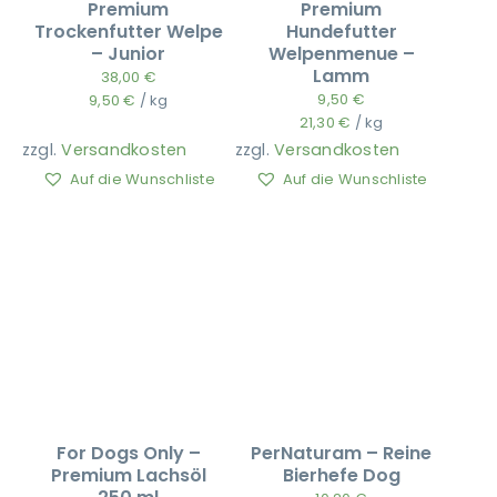
Premium
Premium
Trockenfutter Welpe
Hundefutter
– Junior
Welpenmenue –
Ausbildung
Lamm
38,00
€
9,50
€
9,50
€
/
kg
21,30
€
/
kg
zzgl.
Versandkosten
zzgl.
Versandkosten
Auf die Wunschliste
Auf die Wunschliste
For Dogs Only –
PerNaturam – Reine
Premium Lachsöl
Bierhefe Dog