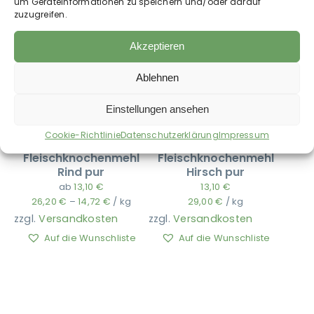
um Geräteinformationen zu speichern und/oder darauf
zuzugreifen.
Akzeptieren
Ablehnen
Einstellungen ansehen
Cookie-Richtlinie
Datenschutzerklärung
Impressum
PerNaturam –
PerNaturam –
Fleischknochenmehl
Fleischknochenmehl
Rind pur
Hirsch pur
ab
13,10
€
13,10
€
26,20
€
–
14,72
€
/
kg
29,00
€
/
kg
zzgl.
Versandkosten
zzgl.
Versandkosten
Auf die Wunschliste
Auf die Wunschliste