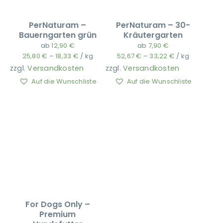
PerNaturam –
PerNaturam – 30-
Bauerngarten grün
Kräutergarten
ab
12,90
€
ab
7,90
€
25,80
€
–
18,33
€
/
kg
52,67
€
–
33,22
€
/
kg
zzgl.
Versandkosten
zzgl.
Versandkosten
Auf die Wunschliste
Auf die Wunschliste
For Dogs Only –
Premium