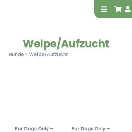
Zum
Inhalt
Toggle
springen
Navigati
Welpe/Aufzucht
Hunde > Welpe/Aufzucht
Tierheilp
Physiot
For Dogs Only –
For Dogs Only –
Extrak