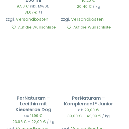
250 ml
10,20
€
9,50
€
inkl. MwSt.
20,40
€
/
kg
31,67
€
/
l
zzgl.
Versandkosten
zzgl.
Versandkosten
Auf die Wunschliste
Auf die Wunschliste
PerNaturam –
PerNaturam –
Lecithin mit
Komplement® Junior
Kieselerde Dog
ab
20,00
€
ab
11,99
€
80,00
€
–
49,90
€
/
kg
23,98
€
–
22,00
€
/
kg
zzgl.
Versandkosten
zzgl.
Versandkosten