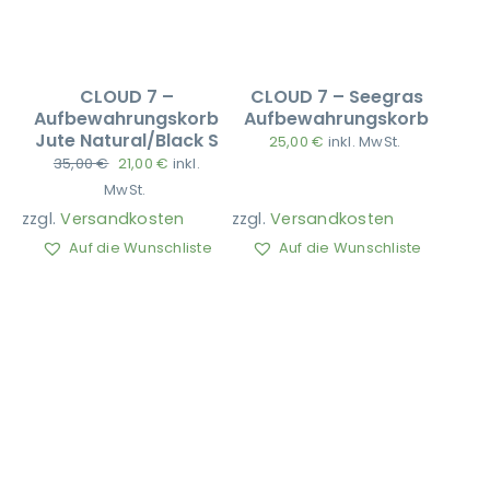
CLOUD 7 –
CLOUD 7 – Seegras
Aufbewahrungskorb
Aufbewahrungskorb
Jute Natural/Black S
25,00
€
inkl. MwSt.
Ursprünglicher
Aktueller
35,00
€
21,00
€
inkl.
Preis
Preis
MwSt.
war:
ist:
zzgl.
Versandkosten
zzgl.
Versandkosten
35,00 €
21,00 €.
Auf die Wunschliste
Auf die Wunschliste