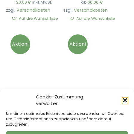
20,00
€
inkl. MwSt.
ab
60,00
€
zzgl.
Versandkosten
zzgl.
Versandkosten
Auf die Wunschliste
Auf die Wunschliste
Aktion!
Aktion!
CLOUD 7 Hyde Park
CLOUD 7 –
Cookie-Zustimmung
BUNDLE
Hundepullover
verwalten
Ursprünglicher
Aktueller
Fleece Derby
310,00
€
170,10
€
inkl.
Preis
Preis
Orange
MwSt.
Um dir ein optimales Erlebnis zu bieten, verwenden wir Cookies,
war:
ist:
ab
70,00
€
ab
56,00
€
um Geräteinformationen zu speichern und/oder darauf
310,00 €
170,10 €.
zzgl.
Versandkosten
zzgl.
Versandkosten
zuzugreifen.
Auf die Wunschliste
Auf die Wunschliste