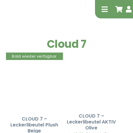
Zum
Inhalt
Toggle
springen
Navigati
Cloud 7
Bald wieder verfügbar
Tierheilp
Physiot
CLOUD 7 –
CLOUD 7 –
Leckerlibeutel AKTIV
Leckerlibeutel Plush
Olive
Beige
Extrak