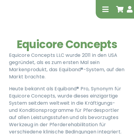
Zum
Inhalt
Toggle
springen
Navigati
Equicore Concepts
Equicore Concepts LLC wurde 2011 in den USA
gegründet, als es zum ersten Mal sein
Markenprodukt, das Equiband®-System, auf den
Tierheilp
Markt brachte.
Heute bekannt als Equiband® Pro, Synonym für
Equicore Concepts, wurde dieses einzigartige
Physiot
System seitdem weltweit in die Kräftigungs-
und Konditionsprogramme für Pferdesportler
auf allen Leistungsstufen und als bevorzugtes
Werkzeug in der Pferderehabilitation für
verschiedene klinische Bedingungen integriert.
Extrak