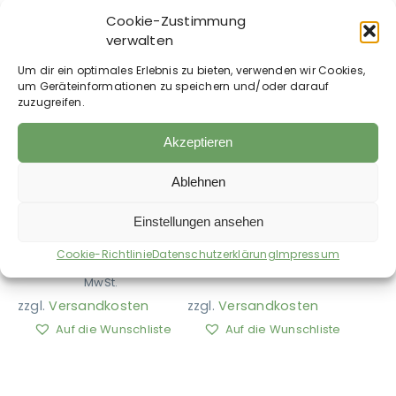
Aktion!
Cookie-Zustimmung
verwalten
Um dir ein optimales Erlebnis zu bieten, verwenden wir Cookies,
um Geräteinformationen zu speichern und/oder darauf
zuzugreifen.
Akzeptieren
Trainingssystem
BUNDLE –
von Equicore
Trainingssystem
Concepts Equiband®
Ablehnen
von Equicore
Pro System Western
Concepts Equiband®
mit Anleitung PDF-
Einstellungen ansehen
Pro System mit
Datei
Anleitung PDF-Datei
305,00
€
inkl. MwSt.
Cookie-Richtlinie
Datenschutzerklärung
Impressum
Ursprünglicher
Aktueller
610,00
€
570,00
€
inkl.
Preis
Preis
MwSt.
war:
ist:
zzgl.
Versandkosten
zzgl.
Versandkosten
610,00 €
570,00 €.
Auf die Wunschliste
Auf die Wunschliste