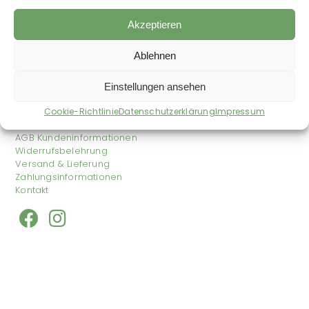
ab
13,15
€
93,52
€
–
63,47
€
/
kg
Akzeptieren
zzgl.
Versandkosten
Ausbildung
Auf die Wunschliste
Ablehnen
Einstellungen ansehen
Shop
Impressum
Cookie-Richtlinie
Datenschutzerklärung
Impressum
Datenschutzerklärung
AGB Kundeninformationen
Widerrufsbelehrung
Versand & Lieferung
Zahlungsinformationen
Kontakt