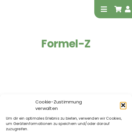
Zum
Inhalt
Toggle
springen
Navigati
Formel-Z
Tierheilp
Physiot
Cookie-Zustimmung
verwalten
FORMEL-Z® –
Um dir ein optimales Erlebnis zu bieten, verwenden wir Cookies,
Zeckenschutzmittel
um Geräteinformationen zu speichern und/oder darauf
für Hunde
zuzugreifen.
Extrak