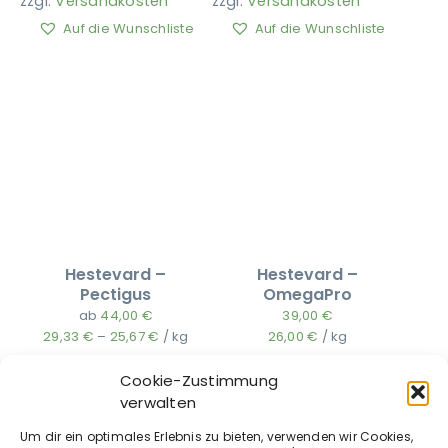
zzgl.
Versandkosten
zzgl.
Versandkosten
Auf die Wunschliste
Auf die Wunschliste
Hestevard –
Hestevard –
Pectigus
OmegaPro
ab
44,00
€
39,00
€
29,33
€
–
25,67
€
/
kg
26,00
€
/
kg
zzgl.
Versandkosten
zzgl.
Versandkosten
Cookie-Zustimmung
Auf die Wunschliste
Auf die Wunschliste
verwalten
Um dir ein optimales Erlebnis zu bieten, verwenden wir Cookies,