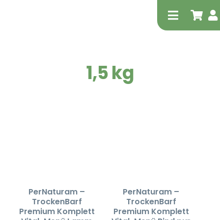
Zum
Inhalt
Toggle
springen
Navigati
1,5 kg
Tierheilp
Physiot
PerNaturam –
PerNaturam –
TrockenBarf
TrockenBarf
Premium Komplett
Premium Komplett
Extrak