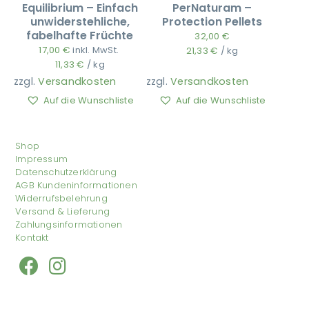
Equilibrium – Einfach
PerNaturam –
unwiderstehliche,
Protection Pellets
fabelhafte Früchte
32,00
€
17,00
€
inkl. MwSt.
21,33
€
/
kg
11,33
€
/
kg
zzgl.
Versandkosten
zzgl.
Versandkosten
Auf die Wunschliste
Auf die Wunschliste
Shop
Impressum
Datenschutzerklärung
AGB Kundeninformationen
Widerrufsbelehrung
Versand & Lieferung
Zahlungsinformationen
Kontakt