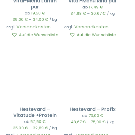
Vital-Menü Lamm
Vital-Menü Rind pur
pur
ab
17,49
€
ab
19,50
€
34,98
€
–
30,67
€
/
kg
Ausbildung
39,00
€
–
34,00
€
/
kg
zzgl.
Versandkosten
zzgl.
Versandkosten
Auf die Wunschliste
Auf die Wunschliste
Hestevard –
Hestevard – Profix
Vitatude +Protein
ab
73,00
€
ab
52,50
€
48,67
€
–
75,00
€
/
kg
35,00
€
–
32,89
€
/
kg