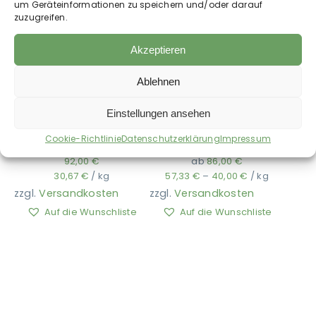
um Geräteinformationen zu speichern und/oder darauf
zuzugreifen.
Akzeptieren
Ablehnen
Einstellungen ansehen
Hestevard – Myocel
Hestevard – Flex
Cookie-Richtlinie
Datenschutzerklärung
Impressum
+VITA
Alpha
92,00
€
ab
86,00
€
30,67
€
/
kg
57,33
€
–
40,00
€
/
kg
zzgl.
Versandkosten
zzgl.
Versandkosten
Auf die Wunschliste
Auf die Wunschliste