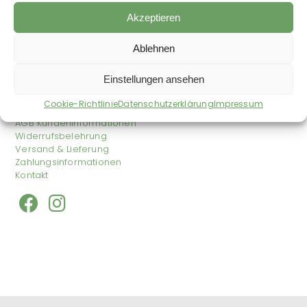
34,69
€
–
29,67
€
/
kg
Akzeptieren
zzgl.
Versandkosten
Auf die Wunschliste
Ausbildung
Ablehnen
Einstellungen ansehen
Shop
Impressum
Cookie-Richtlinie
Datenschutzerklärung
Impressum
Datenschutzerklärung
AGB Kundeninformationen
Widerrufsbelehrung
Versand & Lieferung
Zahlungsinformationen
Kontakt