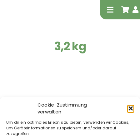
Zum
Inhalt
Toggle
springen
Navigati
3,2 kg
Tierheilp
Physiot
Cookie-Zustimmung
verwalten
Hestevard –
Um dir ein optimales Erlebnis zu bieten, verwenden wir Cookies,
Colonaid
um Geräteinformationen zu speichern und/oder darauf
zuzugreifen.
ab
111,00
€
Extrak