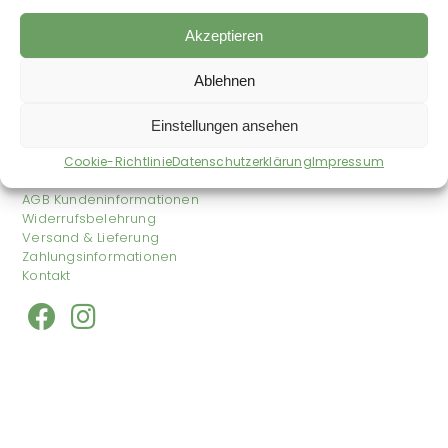
21,90
€
inkl. MwSt.
63,61
€
/
kg
Akzeptieren
zzgl.
Versandkosten
Ausbildung
Auf die Wunschliste
Ablehnen
Einstellungen ansehen
Shop
Impressum
Cookie-Richtlinie
Datenschutzerklärung
Impressum
Datenschutzerklärung
AGB Kundeninformationen
Widerrufsbelehrung
Versand & Lieferung
Zahlungsinformationen
Kontakt