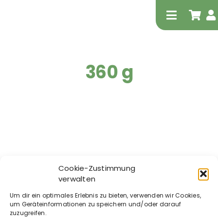
Zum
Inhalt
Toggle
springen
Navigati
360 g
Tierheilp
Physiot
Cookie-Zustimmung
verwalten
Waldkraft – MSM Pur
Um dir ein optimales Erlebnis zu bieten, verwenden wir Cookies,
– OptiMSM® für
um Geräteinformationen zu speichern und/oder darauf
Hunde und Katzen
zuzugreifen.
Extrak