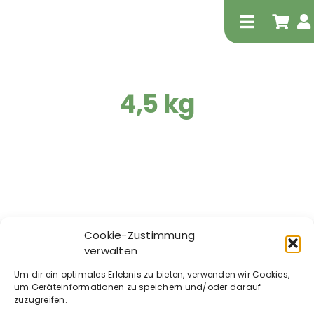
Zum
Inhalt
Toggle
springen
Navigati
4,5 kg
Tierheilp
Physiot
Cookie-Zustimmung
verwalten
Hestevard –
Hestevard –
Um dir ein optimales Erlebnis zu bieten, verwenden wir Cookies,
Vitatude +Protein
Orthocan-C
um Geräteinformationen zu speichern und/oder darauf
zuzugreifen.
ab
52,50
€
ab
91,00
€
Extrak