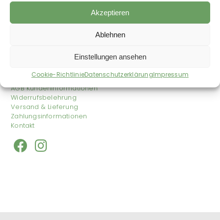
35,00
€
–
32,89
€
/
kg
20,22
€
–
17,89
€
/
kg
Akzeptieren
zzgl.
Versandkosten
zzgl.
Versandkosten
Auf die Wunschliste
Auf die Wunschliste
Ausbildung
Ablehnen
Einstellungen ansehen
Shop
Impressum
Cookie-Richtlinie
Datenschutzerklärung
Impressum
Datenschutzerklärung
AGB Kundeninformationen
Widerrufsbelehrung
Versand & Lieferung
Zahlungsinformationen
Kontakt