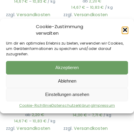
ab
2,20
€
14,67
€
–
10,83
€
/
kg
14,67
€
–
10,83
€
/
kg
zzgl.
Versandkosten
zzgl.
Versandkosten
Ausbildung
Auf die Wunschliste
Auf die Wunschliste
Cookie-Zustimmung
verwalten
Um dir ein optimales Erlebnis zu bieten, verwenden wir Cookies,
um Geräteinformationen zu speichern und/oder darauf
zuzugreifen.
Akzeptieren
Ablehnen
Einstellungen ansehen
LILA LOVES IT – Bio-
LILA LOVES IT – Bio-
Rind mit
Huhn mit Reis
Cookie-Richtlinie
Datenschutzerklärung
Impressum
Dinkelflocken
ab
2,10
€
ab
2,20
€
14,00
€
–
7,71
€
/
kg
14,67
€
–
10,83
€
/
kg
zzgl.
Versandkosten
zzgl.
Versandkosten