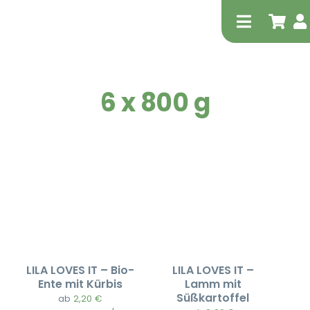
Zum
Inhalt
Toggle
springen
Navigati
6 x 800 g
Tierheilp
Physiot
LILA LOVES IT – Bio-
LILA LOVES IT –
Ente mit Kürbis
Lamm mit
Süßkartoffel
ab
2,20
€
Extrak