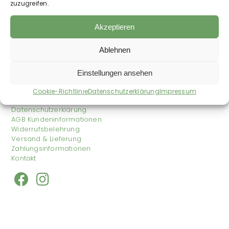
zuzugreifen.
Limonette Tee
ab
3,89
€
Akzeptieren
Ausbildung
103,73
€
–
92,00
€
/
kg
zzgl.
Versandkosten
Ablehnen
Auf die Wunschliste
Einstellungen ansehen
Shop
Cookie-Richtlinie
Datenschutzerklärung
Impressum
Impressum
Datenschutzerklärung
AGB Kundeninformationen
Widerrufsbelehrung
Versand & Lieferung
Zahlungsinformationen
Kontakt