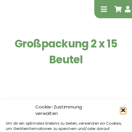
Zum
Inhalt
Toggle
springen
Navigati
Großpackung 2 x 15
Beutel
Tierheilp
Physiot
Cookie-Zustimmung
verwalten
Um dir ein optimales Erlebnis zu bieten, verwenden wir Cookies,
um Geräteinformationen zu speichern und/oder darauf
PerNaturam –
Extrak