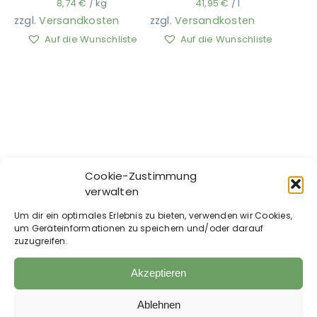
8,74
€
/
kg
41,95
€
/
l
zzgl.
Versandkosten
zzgl.
Versandkosten
Auf die Wunschliste
Auf die Wunschliste
Ausbildung
Cookie-Zustimmung
verwalten
FORAN EQUINE –
FORAN EQUINE –
Um dir ein optimales Erlebnis zu bieten, verwenden wir Cookies,
Muscle-Max
Airvent
um Geräteinformationen zu speichern und/oder darauf
zuzugreifen.
24,95
€
ab
31,95
€
24,95
€
/
l
31,95
€
–
25,98
€
/
l
Akzeptieren
zzgl.
Versandkosten
zzgl.
Versandkosten
Auf die Wunschliste
Auf die Wunschliste
Ablehnen