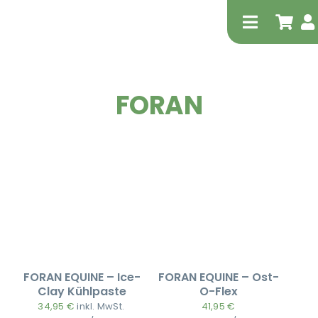
Zum
Inhalt
Toggle
springen
Navigati
FORAN
Tierheilp
Physiot
FORAN EQUINE – Ice-
FORAN EQUINE – Ost-
Clay Kühlpaste
O-Flex
34,95
€
inkl. MwSt.
41,95
€
Extrak