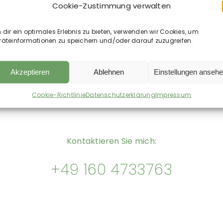
– CavaDea
Primavera – CavaDea
Cookie-Zustimmung verwalten
ege Öl bio
– Erste Hilfe Spray bio
kl. MwSt.
29,90
€
inkl. MwSt.
dir ein optimales Erlebnis zu bieten, verwenden wir Cookies, um
0
€
/
l
299,00
€
/
l
räteinformationen zu speichern und/oder darauf zuzugreifen.
sten
zzgl.
Versandkosten
Wunschliste
Auf die Wunschliste
Akzeptieren
Ablehnen
Einstellungen anseh
Cookie-Richtlinie
Datenschutzerklärung
Impressum
Kontaktieren Sie mich:
+49 160 4733763