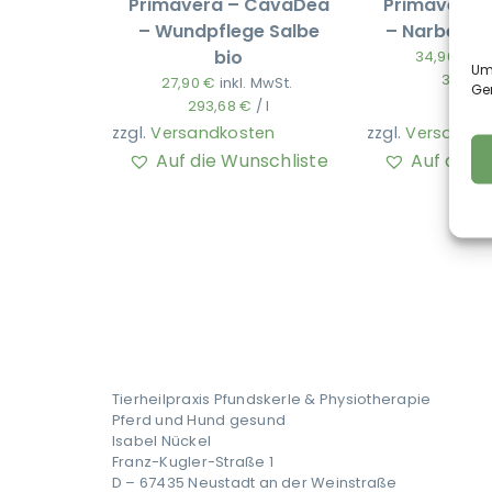
Primavera – CavaDea
Primavera 
– Wundpflege Salbe
– Narbenpfl
bio
34,90
€
in
Um 
349,0
27,90
€
inkl. MwSt.
Ge
293,68
€
/
l
zzgl.
Versandkosten
zzgl.
Versandko
Auf die Wunschliste
Auf die 
Tierheilpraxis Pfundskerle & Physiotherapie
Pferd und Hund gesund
Isabel Nückel
Franz-Kugler-Straße 1
D – 67435 Neustadt an der Weinstraße