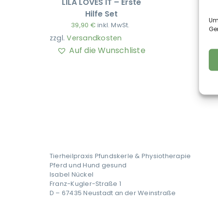
LILA LOVES IT – Erste
Hilfe Set
Um 
39,90
€
inkl. MwSt.
Ge
zzgl.
Versandkosten
Auf die Wunschliste
Tierheilpraxis Pfundskerle & Physiotherapie
Pferd und Hund gesund
Isabel Nückel
Franz-Kugler-Straße 1
D – 67435 Neustadt an der Weinstraße