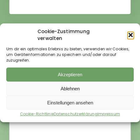
Cookie-Zustimmung
verwalten
Lara
Um dir ein optimales Erlebnis zu bieten, verwenden wir Cookies,
um Geräteinformationen zu speichern und/oder darauf
„Hat uns sehr beim Muskelaufbau geholfen!“
zuzugreifen.
Akzeptieren
Trainingssystem von Equicore Concept
Equiband® Pro System (inkl. PDF Anleitung)
Ablehnen
Einstellungen ansehen
Cookie-Richtlinie
Datenschutzerklärung
Impressum