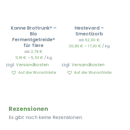
Kanne Brottrunk® –
Hestevard –
Bio
Smectizorb
Fermentgetreide®
ab
52,00
€
für Tiere
20,80
€
–
17,30
€
/
kg
ab
2,79
€
11,16
€
–
5,33
€
/
kg
zzgl.
Versandkosten
zzgl.
Versandkosten
Auf die Wunschliste
Auf die Wunschliste
Rezensionen
Es gibt noch keine Rezensionen.