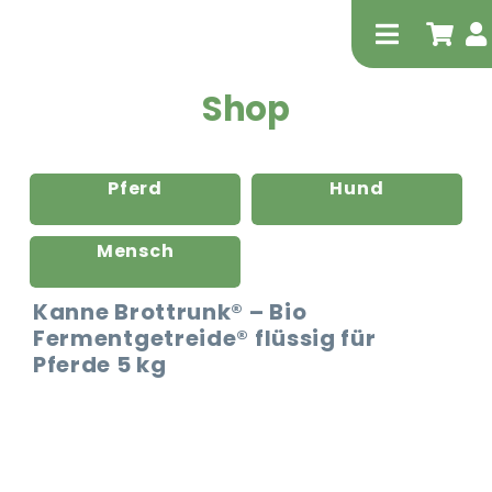
Zum
Inhalt
Toggle
springen
Navigati
Shop
Pferd
Hund
Mensch
Tierheilp
Kanne Brottrunk® – Bio
Fermentgetreide® flüssig für
Physiot
Pferde 5 kg
Extrak