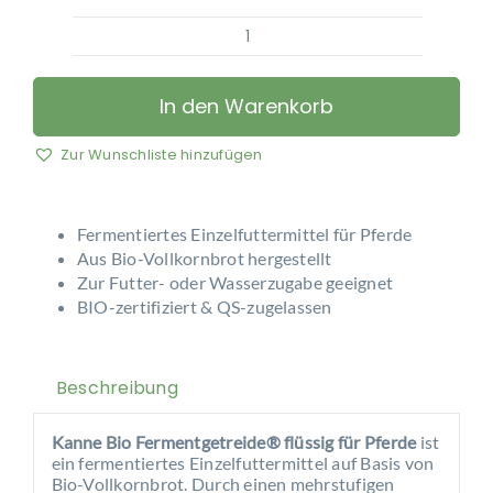
Kanne
Brottrunk®
-
In den Warenkorb
Bio
Fermentgetreide®
Zur Wunschliste hinzufügen
flüssig
für
Pferde
Fermentiertes Einzelfuttermittel für Pferde
5
Aus Bio-Vollkornbrot hergestellt
Zur Futter- oder Wasserzugabe geeignet
kg
BIO-zertifiziert & QS-zugelassen
Menge
Beschreibung
Kanne Bio Fermentgetreide® flüssig für Pferde
ist
ein fermentiertes Einzelfuttermittel auf Basis von
Bio-Vollkornbrot. Durch einen mehrstufigen