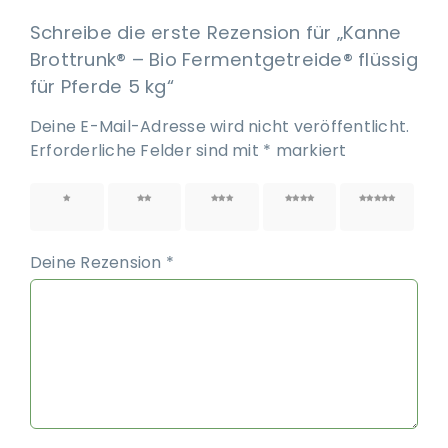
Schreibe die erste Rezension für „Kanne
Brottrunk® – Bio Fermentgetreide® flüssig
für Pferde 5 kg“
Deine E-Mail-Adresse wird nicht veröffentlicht.
Erforderliche Felder sind mit
*
markiert
1 von
2 von
3 von
4 von
5 von
5 Sternen
5 Sternen
5 Sternen
5 Sternen
5 Sternen
Deine Rezension
*