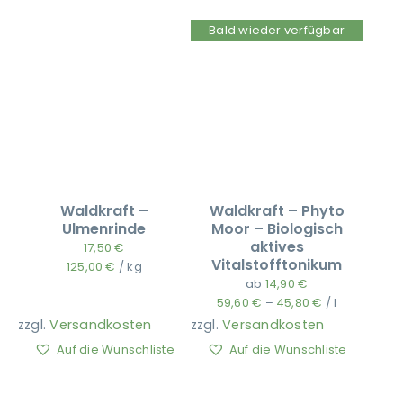
Bald wieder verfügbar
Waldkraft –
Waldkraft – Phyto
Ulmenrinde
Moor – Biologisch
aktives
17,50
€
Vitalstofftonikum
125,00
€
/
kg
ab
14,90
€
59,60
€
–
45,80
€
/
l
zzgl.
Versandkosten
zzgl.
Versandkosten
Auf die Wunschliste
Auf die Wunschliste