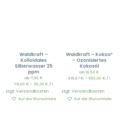
Waldkraft –
Waldkraft – Kokoo³
Kolloidales
– Ozonisiertes
Silberwasser 25
Kokosöl
ppm
ab
18,50
€
ab
11,90
€
616,67
€
–
550,00
€
/
l
119,00
€
–
35,00
€
/
l
zzgl.
Versandkosten
zzgl.
Versandkosten
Auf die Wunschliste
Auf die Wunschliste