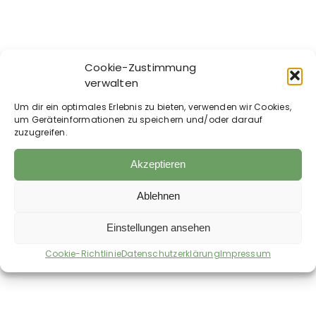
Cookie-Zustimmung
verwalten
Waldkraft – Olivio3
Waldkraft – Vitamin
Um dir ein optimales Erlebnis zu bieten, verwenden wir Cookies,
– Ozonisiertes
C Komplex Kapseln
um Geräteinformationen zu speichern und/oder darauf
Olivenöl
14,90
€
inkl. MwSt.
zuzugreifen.
ab
18,50
€
207,03
€
/
kg
370,00
€
–
155,60
€
/
l
Akzeptieren
zzgl.
Versandkosten
zzgl.
Versandkosten
Auf die Wunschliste
Auf die Wunschliste
Ablehnen
Einstellungen ansehen
Cookie-Richtlinie
Datenschutzerklärung
Impressum