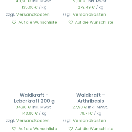
40,50
€
inkl. MwSt.
21,80
€
inkl. MwSt.
135,00
€
/
kg
279,49
€
/
kg
zzgl.
Versandkosten
zzgl.
Versandkosten
Ausbildung
Auf die Wunschliste
Auf die Wunschliste
Waldkraft –
Waldkraft –
Leberkraft 200 g
Arthribasis
34,90
€
inkl. MwSt.
27,90
€
inkl. MwSt.
143,60
€
/
kg
79,71
€
/
kg
zzgl.
Versandkosten
zzgl.
Versandkosten
Auf die Wunschliste
Auf die Wunschliste