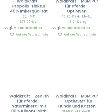
Waldkraft –
Waldkraft – MSM Pur
Propolis-Tinktur
für Pferde –
40% Imkerqualität
OptiMSM®
26,40
€
45,80
€
inkl. MwSt.
578,00
€
/
l
48,21
€
/
kg
zzgl.
Versandkosten
zzgl.
Versandkosten
Auf die Wunschliste
Auf die Wunschliste
Waldkraft – Zeolith
Waldkraft – MSM Pur
für Pferde –
– OptiMSM® für
Naturmineral mit
Hunde und Katzen
80% Klinoptilolith
21,90
€
inkl. MwSt.