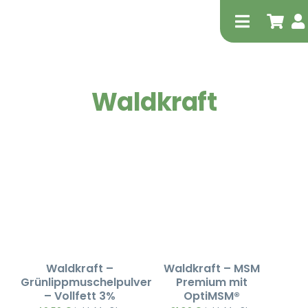
Zum
Inhalt
Toggle
springen
Navigati
Waldkraft
Tierheilp
Physiot
Waldkraft –
Waldkraft – MSM
Grünlippmuschelpulver
Premium mit
– Vollfett 3%
OptiMSM®
Extrak