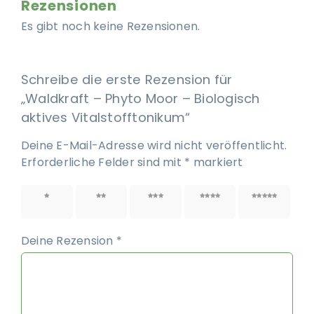
Rezensionen
Es gibt noch keine Rezensionen.
Schreibe die erste Rezension für
„Waldkraft – Phyto Moor – Biologisch
aktives Vitalstofftonikum“
Deine E-Mail-Adresse wird nicht veröffentlicht.
Erforderliche Felder sind mit
*
markiert
1 von
2 von
3 von
4 von
5 von
5 Sternen
5 Sternen
5 Sternen
5 Sternen
5 Sternen
Deine Rezension
*