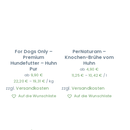
For Dogs Only –
PerNaturam –
Premium
Knochen-Brühe vom
Hundefutter – Huhn
Huhn
Pur
ab
4,90
€
ab
9,90
€
11,25
€
–
10,42
€
/
l
22,20
€
–
19,31
€
/
kg
zzgl.
Versandkosten
zzgl.
Versandkosten
Auf die Wunschliste
Auf die Wunschliste