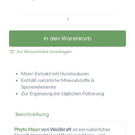
Waldkraft
-
Phyto
In den Warenkorb
Moor
–
Zur Wunschliste hinzufügen
Biologisch
aktives
Vitalstofftonikum
Moor-Extrakt mit Huminsäuren
Menge
Enthält natürliche Mineralstoffe &
Spurenelemente
Zur Ergänzung der täglichen Fütterung
Beschreibung
Phyto Moor
von Waldkraft
ist ein natürliches
Einzelfuttermittel auf Basis von Moor- und