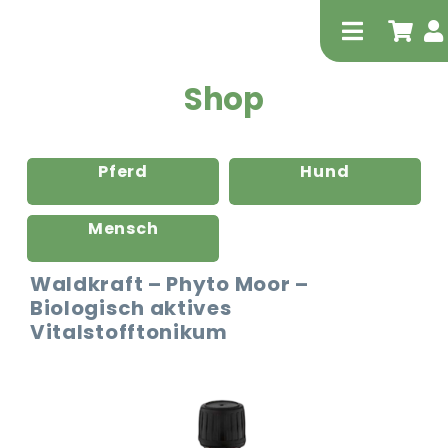
Zum
Inhalt
Toggle
springen
Navigati
Shop
Pferd
Hund
Mensch
Tierheilp
Waldkraft – Phyto Moor –
Biologisch aktives
Physiot
Vitalstofftonikum
Extrak