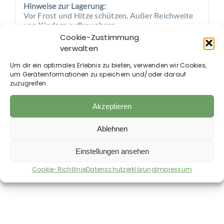
Hinweise zur Lagerung:
Vor Frost und Hitze schützen. Außer Reichweite
von Kindern aufbewahren.
Cookie-Zustimmung
Anwendungsempfehlung:
verwalten
Hunde & Katzen:
1 ml pro kg Körpergewicht
Um dir ein optimales Erlebnis zu bieten, verwenden wir Cookies,
täglich
um Geräteinformationen zu speichern und/oder darauf
Pferde:
10 ml pro 100 kg Körpergewicht
zuzugreifen.
täglich
Akzeptieren
Als Kur über
8–12 Wochen
empfohlen. Einfach ins
Trinkwasser oder Futter mischen.
Ablehnen
Einstellungen ansehen
Cookie-Richtlinie
Datenschutzerklärung
Impressum
Auch im Shop erhältlich: