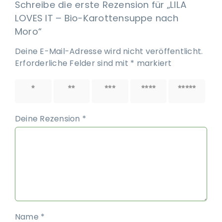
Schreibe die erste Rezension für „LILA
LOVES IT – Bio-Karottensuppe nach
Moro“
Deine E-Mail-Adresse wird nicht veröffentlicht.
Erforderliche Felder sind mit
*
markiert
1 von
2 von
3 von
4 von
5 von
5 Sternen
5 Sternen
5 Sternen
5 Sternen
5 Sternen
Deine Rezension
*
Name
*