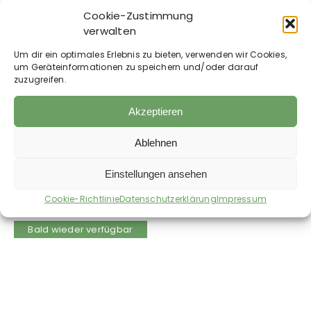
DE-ÖKO-006
Cookie-Zustimmung
VEGAN
verwalten
Analytische Bestandteile:
Um dir ein optimales Erlebnis zu bieten, verwenden wir Cookies,
Rohprotein < 0,5 %, Rohfett <0,5 %, Rohasche < 1
um Geräteinformationen zu speichern und/oder darauf
%, Rohfaser 1,94 %, Feuchte 92,6 %.
zuzugreifen.
Ergänzungsfuttermittel für Hunde
Akzeptieren
Ablehnen
Auch im Shop erhältlich:
Einstellungen ansehen
Cookie-Richtlinie
Datenschutzerklärung
Impressum
Bald wieder verfügbar