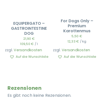
For Dogs Only –
EQUIPERGATO –
Premium
GASTROINTESTINE
Karottenmus
DOG
5,50
€
21,90
€
12,33
€
/
kg
109,50
€
/
l
zzgl.
Versandkosten
zzgl.
Versandkosten
Auf die Wunschliste
Auf die Wunschliste
Rezensionen
Es gibt noch keine Rezensionen.