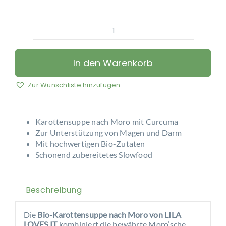
LILA
LOVES
IT
In den Warenkorb
-
Bio-
Zur Wunschliste hinzufügen
Karottensuppe
nach
Moro
Karottensuppe nach Moro mit Curcuma
Menge
Zur Unterstützung von Magen und Darm
Mit hochwertigen Bio-Zutaten
Schonend zubereitetes Slowfood
Beschreibung
Die
Bio-Karottensuppe nach Moro von LILA
LOVES IT
kombiniert die bewährte Moro’sche