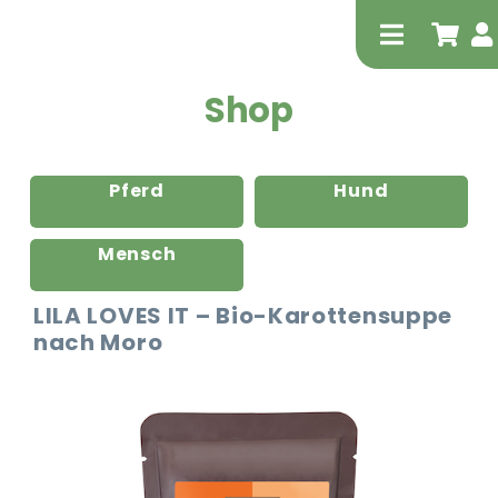
Zum
Inhalt
Toggle
springen
Navigati
Shop
Pferd
Hund
Mensch
Tierheilp
LILA LOVES IT – Bio-Karottensuppe
nach Moro
Physiot
Extrak