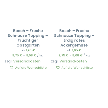
Bosch – Freshe
Bosch – Freshe
Schnauze Topping –
Schnauze Topping –
Fruchtiger
Erdig rotes
Obstgarten
Ackergemüse
ab
1,95
€
ab
1,95
€
9,75
€
–
8,68
€
/
kg
9,75
€
–
8,68
€
/
kg
zzgl.
Versandkosten
zzgl.
Versandkosten
Auf die Wunschliste
Auf die Wunschliste