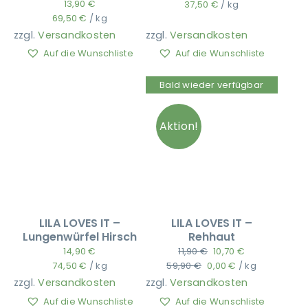
13,90
€
37,50
€
/
kg
69,50
€
/
kg
zzgl.
Versandkosten
zzgl.
Versandkosten
Auf die Wunschliste
Auf die Wunschliste
Bald wieder verfügbar
Aktion!
LILA LOVES IT –
LILA LOVES IT –
Lungenwürfel Hirsch
Rehhaut
14,90
€
11,90
€
10,70
€
Ursprünglicher
Aktueller
74,50
€
/
kg
59,90
€
0,00
€
/
kg
Preis
Preis
zzgl.
Versandkosten
zzgl.
Versandkosten
war:
ist:
Auf die Wunschliste
Auf die Wunschliste
59,90 €
0,00 €.