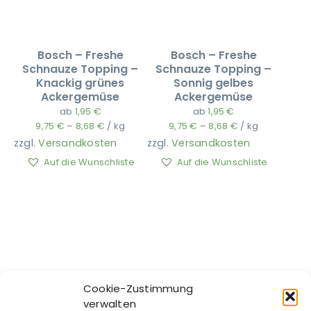
Bosch – Freshe
Bosch – Freshe
Schnauze Topping –
Schnauze Topping –
Knackig grünes
Sonnig gelbes
Ackergemüse
Ackergemüse
ab
1,95
€
ab
1,95
€
9,75
€
–
8,68
€
/
kg
9,75
€
–
8,68
€
/
kg
zzgl.
Versandkosten
zzgl.
Versandkosten
Auf die Wunschliste
Auf die Wunschliste
Cookie-Zustimmung
verwalten