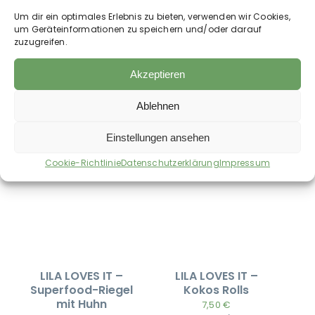
Um dir ein optimales Erlebnis zu bieten, verwenden wir Cookies,
For Dogs Only –
Waldkraft –
um Geräteinformationen zu speichern und/oder darauf
Karotten-Chips
Leberkraft 200 g
zuzugreifen.
6,50
€
34,90
€
inkl. MwSt.
32,50
€
/
kg
143,60
€
/
kg
Akzeptieren
zzgl.
Versandkosten
zzgl.
Versandkosten
Auf die Wunschliste
Auf die Wunschliste
Ablehnen
Einstellungen ansehen
Cookie-Richtlinie
Datenschutzerklärung
Impressum
LILA LOVES IT –
LILA LOVES IT –
Superfood-Riegel
Kokos Rolls
mit Huhn
7,50
€