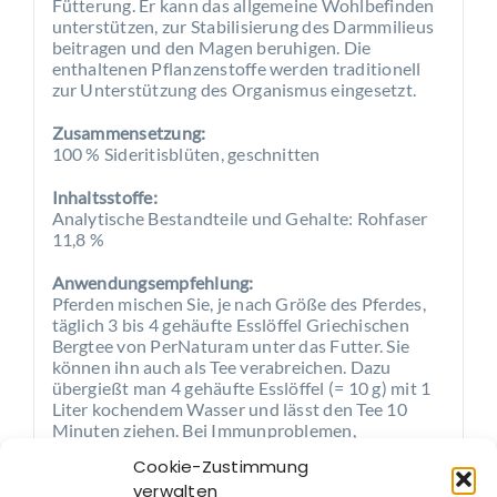
Fütterung. Er kann das allgemeine Wohlbefinden
unterstützen, zur Stabilisierung des Darmmilieus
beitragen und den Magen beruhigen. Die
enthaltenen Pflanzenstoffe werden traditionell
zur Unterstützung des Organismus eingesetzt.
Zusammensetzung:
100 % Sideritisblüten, geschnitten
Inhaltsstoffe:
Analytische Bestandteile und Gehalte: Rohfaser
11,8 %
Anwendungsempfehlung:
Pferden mischen Sie, je nach Größe des Pferdes,
täglich 3 bis 4 gehäufte Esslöffel Griechischen
Bergtee von PerNaturam unter das Futter. Sie
können ihn auch als Tee verabreichen. Dazu
übergießt man 4 gehäufte Esslöffel (= 10 g) mit 1
Liter kochendem Wasser und lässt den Tee 10
Minuten ziehen. Bei Immunproblemen,
Verdauungsstörungen und Stressanfälligkeit.
Cookie-Zustimmung
verwalten
Hunden gibt man kurweise 1 Teelöffel bis 1