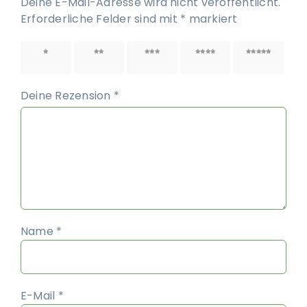
Deine E-Mail-Adresse wird nicht veröffentlicht.
Erforderliche Felder sind mit
*
markiert
1 von
2 von
3 von
4 von
5 von
5 Sternen
5 Sternen
5 Sternen
5 Sternen
5 Sternen
Deine Rezension
*
Name
*
E-Mail
*