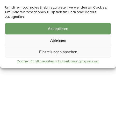
Esslöffel Kraut täglich ins Futter, am besten heiß
Um dir ein optimales Erlebnis zu bieten, verwenden wir Cookies,
überbrüht, wenigstens 4 Wochen lang.
um Geräteinformationen zu speichern und/oder darauf
zuzugreifen.
Akzeptieren
Ablehnen
Auch im Shop erhältlich:
Einstellungen ansehen
Cookie-Richtlinie
Datenschutzerklärung
Impressum