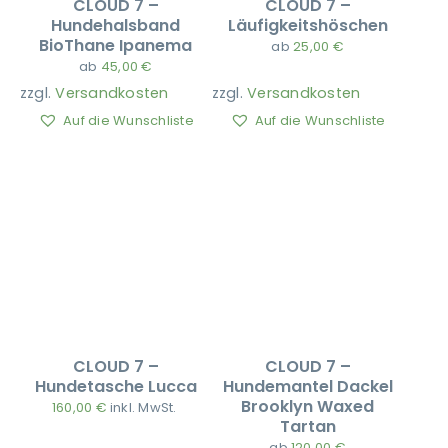
CLOUD 7 –
CLOUD 7 –
Hundehalsband
Läufigkeitshöschen
BioThane Ipanema
ab
25,00
€
ab
45,00
€
zzgl.
Versandkosten
zzgl.
Versandkosten
Auf die Wunschliste
Auf die Wunschliste
CLOUD 7 –
CLOUD 7 –
Hundetasche Lucca
Hundemantel Dackel
Brooklyn Waxed
160,00
€
inkl. MwSt.
Tartan
ab
120,00
€