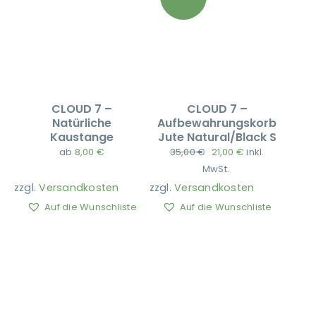
CLOUD 7 –
CLOUD 7 –
Natürliche
Aufbewahrungskorb
Kaustange
Jute Natural/Black S
Ursprünglicher
Aktueller
ab
8,00
€
35,00
€
21,00
€
inkl.
Preis
Preis
MwSt.
war:
ist:
zzgl.
Versandkosten
zzgl.
Versandkosten
35,00 €
21,00 €.
Auf die Wunschliste
Auf die Wunschliste