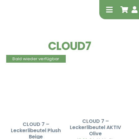
Zum
Inhalt
Toggle
springen
Navigati
CLOUD7
Bald wieder verfügbar
Tierheilp
Physiot
CLOUD 7 –
CLOUD 7 –
Leckerlibeutel AKTIV
Leckerlibeutel Plush
Olive
Beige
Extrak