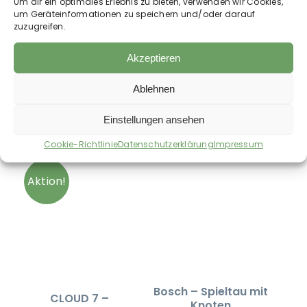
laufendem Wasser gereinigt werden. Bitte achten
Um dir ein optimales Erlebnis zu bieten, verwenden wir Cookies,
Sie auf eine ausgiebige Trocknung an einem
um Geräteinformationen zu speichern und/oder darauf
warmen Ort, um Geruchsbildung zu vermeiden.
zuzugreifen.
Akzeptieren
Ablehnen
Auch im Shop erhältlich:
Einstellungen ansehen
Cookie-Richtlinie
Datenschutzerklärung
Impressum
Aktion!
Bosch – Spieltau mit
CLOUD 7 –
Knoten