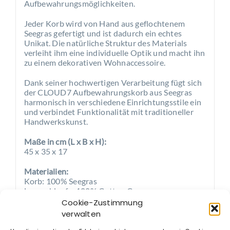
Aufbewahrungsmöglichkeiten.
Jeder Korb wird von Hand aus geflochtenem
Seegras gefertigt und ist dadurch ein echtes
Unikat. Die natürliche Struktur des Materials
verleiht ihm eine individuelle Optik und macht ihn
zu einem dekorativen Wohnaccessoire.
Dank seiner hochwertigen Verarbeitung fügt sich
der CLOUD7 Aufbewahrungskorb aus Seegras
harmonisch in verschiedene Einrichtungsstile ein
und verbindet Funktionalität mit traditioneller
Handwerkskunst.
Maße in cm (L x B x H):
45 x 35 x 17
Materialien:
Korb: 100% Seegras
Logoschlaufe: 100% Cotton Canvas
Cookie-Zustimmung
Pflege:
verwalten
Der Seegraskorb kann mit einer Bürste oder unter