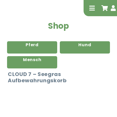
Zum
Inhalt
Toggle
springen
Navigati
Shop
Pferd
Hund
Mensch
Tierheilp
CLOUD 7 – Seegras
Aufbewahrungskorb
Physiot
Extrak