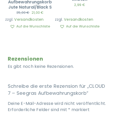
Aufbewahrungskorb
2,99
€
Jute Natural/Black S
Ursprünglicher
Aktueller
35,00
€
21,00
€
Preis
Preis
zzgl.
Versandkosten
zzgl.
Versandkosten
war:
ist:
35,00 €
21,00 €.
Auf die Wunschliste
Auf die Wunschliste
Rezensionen
Es gibt noch keine Rezensionen.
Schreibe die erste Rezension für „CLOUD
7 – Seegras Aufbewahrungskorb“
Deine E-Mail-Adresse wird nicht veröffentlicht.
Erforderliche Felder sind mit
*
markiert