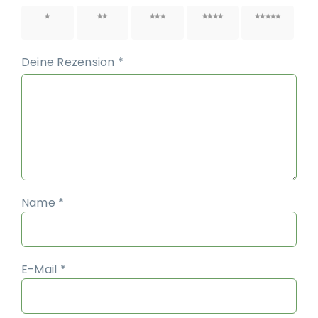
1 von
2 von
3 von
4 von
5 von
5 Sternen
5 Sternen
5 Sternen
5 Sternen
5 Sternen
Deine Rezension
*
Name
*
E-Mail
*