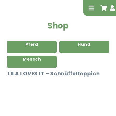
Zum
Inhalt
Toggle
springen
Navigati
Shop
Pferd
Hund
Mensch
Tierheilp
LILA LOVES IT – Schnüffelteppich
Physiot
Extrak