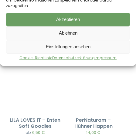
um Geräteinformationen zu speichern und/oder darauf
Gewicht:
0,812 kg
zuzugreifen.
Akzeptieren
Ablehnen
Auch im Shop erhältlich:
Einstellungen ansehen
Cookie-Richtlinie
Datenschutzerklärung
Impressum
LILA LOVES IT – Enten
PerNaturam –
Soft Goodies
Hühner Happen
ab
6,50
€
14,00
€