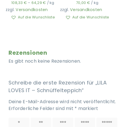
108,33
€
–
64,29
€
/
kg
70,00
€
/
kg
zzgl.
Versandkosten
zzgl.
Versandkosten
Auf die Wunschliste
Auf die Wunschliste
Rezensionen
Es gibt noch keine Rezensionen.
Schreibe die erste Rezension für „LILA
LOVES IT – Schnüffelteppich“
Deine E-Mail-Adresse wird nicht veröffentlicht.
Erforderliche Felder sind mit
*
markiert
1 von
2 von
3 von
4 von
5 von
5 Sternen
5 Sternen
5 Sternen
5 Sternen
5 Sternen