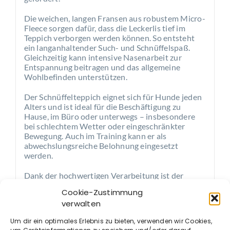
Die weichen, langen Fransen aus robustem Micro-
Fleece sorgen dafür, dass die Leckerlis tief im
Teppich verborgen werden können. So entsteht
ein langanhaltender Such- und Schnüffelspaß.
Gleichzeitig kann intensive Nasenarbeit zur
Entspannung beitragen und das allgemeine
Wohlbefinden unterstützen.
Der Schnüffelteppich eignet sich für Hunde jeden
Alters und ist ideal für die Beschäftigung zu
Hause, im Büro oder unterwegs – insbesondere
bei schlechtem Wetter oder eingeschränkter
Bewegung. Auch im Training kann er als
abwechslungsreiche Belohnung eingesetzt
werden.
Dank der hochwertigen Verarbeitung ist der
Teppich strapazierfähig und zugleich angenehm
Cookie-Zustimmung
weich. Er lässt sich einfach reinigen und kann bei
verwalten
Bedarf in der Waschmaschine gewaschen werden.
Um dir ein optimales Erlebnis zu bieten, verwenden wir Cookies,
Maße:
56 × 56 cm