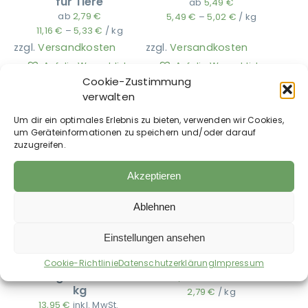
für Tiere
ab
5,49
€
ab
2,79
€
5,49
€
–
5,02
€
/
kg
11,16
€
–
5,33
€
/
kg
Ausbildung
zzgl.
Versandkosten
zzgl.
Versandkosten
Auf die Wunschliste
Auf die Wunschliste
Cookie-Zustimmung
verwalten
Um dir ein optimales Erlebnis zu bieten, verwenden wir Cookies,
um Geräteinformationen zu speichern und/oder darauf
zuzugreifen.
Akzeptieren
Ablehnen
Kanne Brottrunk® –
Kanne Brottrunk® –
Einstellungen ansehen
Bio
Bio Brottrunk® für
Fermentgetreide®
Pferde 5 kg
Cookie-Richtlinie
Datenschutzerklärung
Impressum
flüssig für Pferde 5
13,95
€
inkl. MwSt.
kg
2,79
€
/
kg
13,95
€
inkl. MwSt.