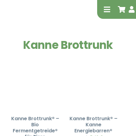
Zum
Inhalt
Toggle
springen
Navigati
Kanne Brottrunk
Tierheilp
Physiot
Kanne Brottrunk® –
Kanne Brottrunk® –
Bio
Kanne
Fermentgetreide®
Energiebarren®
Extrak