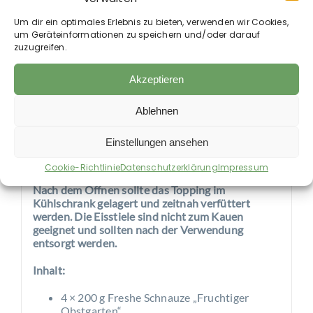
Das schonend dampfgegarte Fruchttopping lässt
Um dir ein optimales Erlebnis zu bieten, verwenden wir Cookies,
sich vielseitig einsetzen – ob als Ergänzung zum
um Geräteinformationen zu speichern und/oder darauf
täglichen Futter oder als Basis für
zuzugreifen.
selbstgemachtes Hundeeis. Die enthaltenen
Früchte liefern natürliche Vitamine und
Akzeptieren
Ballaststoffe und tragen zu einer ausgewogenen
Ernährung bei.
Ablehnen
Die Zubereitung ist einfach: Topping in die Form
füllen, Stiel einsetzen, einfrieren – fertig ist die
Einstellungen ansehen
fruchtige Erfrischung. Ideal für heiße Tage und als
besondere Abwechslung im Napf.
Cookie-Richtlinie
Datenschutzerklärung
Impressum
Nach dem Öffnen sollte das Topping im
Kühlschrank gelagert und zeitnah verfüttert
werden. Die Eisstiele sind nicht zum Kauen
geeignet und sollten nach der Verwendung
entsorgt werden.
Inhalt:
4 × 200 g Freshe Schnauze „Fruchtiger
Obstgarten“