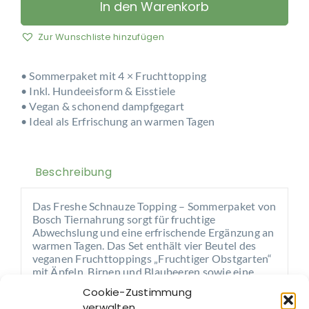
Freshe
In den Warenkorb
Schnauze
Topping
Zur Wunschliste hinzufügen
–
Sommerpaket
• Sommerpaket mit 4 × Fruchttopping
Menge
• Inkl. Hundeeisform & Eisstiele
• Vegan & schonend dampfgegart
• Ideal als Erfrischung an warmen Tagen
Beschreibung
Das Freshe Schnauze Topping – Sommerpaket von
Bosch Tiernahrung sorgt für fruchtige
Abwechslung und eine erfrischende Ergänzung an
warmen Tagen. Das Set enthält vier Beutel des
veganen Fruchttoppings „Fruchtiger Obstgarten“
mit Äpfeln, Birnen und Blaubeeren sowie eine
praktische Hundeeisform aus Silikon inklusive
Cookie-Zustimmung
Eisstielen.
verwalten