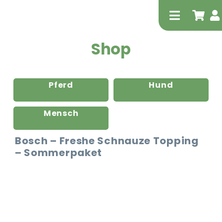
Zum
Inhalt
Toggle
springen
Navigati
Shop
Pferd
Hund
Mensch
Tierheilp
Bosch – Freshe Schnauze Topping
– Sommerpaket
Physiot
Extrak