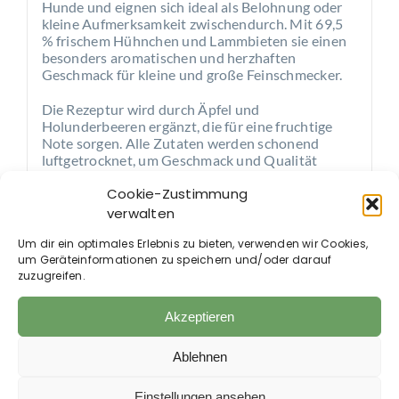
Hunde und eignen sich ideal als Belohnung oder
kleine Aufmerksamkeit zwischendurch. Mit 69,5
% frischem Hühnchen und Lammbieten sie einen
besonders aromatischen und herzhaften
Geschmack für kleine und große Feinschmecker.
Die Rezeptur wird durch Äpfel und
Holunderbeeren ergänzt, die für eine fruchtige
Note sorgen. Alle Zutaten werden schonend
luftgetrocknet, um Geschmack und Qualität
bestmöglich zu erhalten.
Cookie-Zustimmung
Die getreidefreie Rezeptur macht die
verwalten
Gourmetstreifen zu einer geeigneten Snackoption
Um dir ein optimales Erlebnis zu bieten, verwenden wir Cookies,
für viele ernährungssensible Hunde. Die Streifen
um Geräteinformationen zu speichern und/oder darauf
lassen sich leicht portionieren und sind ideal für
zuzugreifen.
genussvolle Momente im Alltag Ihres Vierbeiners.
Zusammensetzung:
Akzeptieren
Frisches Hühnchen (69,5 %), frisches Lamm (15
%), pflanzliche Nebenerzeugnisse, Äpfel
Ablehnen
(getrocknet, 1 %), Holunderbeeren (getrocknet, 1
%).
Einstellungen ansehen