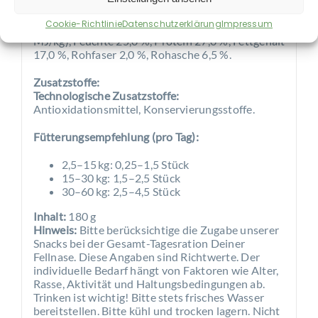
Analytische Bestandteile:
Cookie-Richtlinie
Datenschutzerklärung
Impressum
Umsetzbare Energie 334 kcal/100 g (13,97
MJ/kg), Feuchte 25,0 %, Protein 27,0 %, Fettgehalt
17,0 %, Rohfaser 2,0 %, Rohasche 6,5 %.
Zusatzstoffe:
Technologische Zusatzstoffe:
Antioxidationsmittel, Konservierungsstoffe.
Fütterungsempfehlung (pro Tag):
2,5–15 kg: 0,25–1,5 Stück
15–30 kg: 1,5–2,5 Stück
30–60 kg: 2,5–4,5 Stück
Inhalt:
180 g
Hinweis:
Bitte berücksichtige die Zugabe unserer
Snacks bei der Gesamt-Tagesration Deiner
Fellnase. Diese Angaben sind Richtwerte. Der
individuelle Bedarf hängt von Faktoren wie Alter,
Rasse, Aktivität und Haltungsbedingungen ab.
Trinken ist wichtig! Bitte stets frisches Wasser
bereitstellen. Bitte kühl und trocken lagern. Nicht