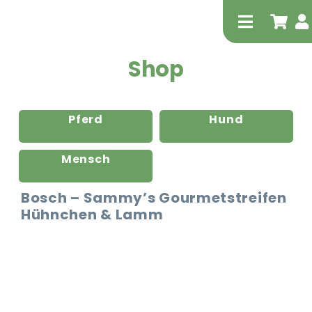
Zum
Inhalt
Toggle
springen
Navigati
Shop
Pferd
Hund
Mensch
Tierheilp
Bosch – Sammy’s Gourmetstreifen
Hühnchen & Lamm
Physiot
Extrak