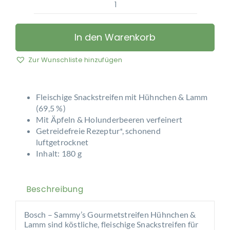
Bosch
-
Sammy’s
In den Warenkorb
Gourmetstreifen
Hühnchen
Zur Wunschliste hinzufügen
&
Lamm
Menge
Fleischige Snackstreifen mit Hühnchen & Lamm
(69,5 %)
Mit Äpfeln & Holunderbeeren verfeinert
Getreidefreie Rezeptur*, schonend
luftgetrocknet
Inhalt: 180 g
Beschreibung
Bosch – Sammy’s Gourmetstreifen Hühnchen &
Lamm sind köstliche, fleischige Snackstreifen für